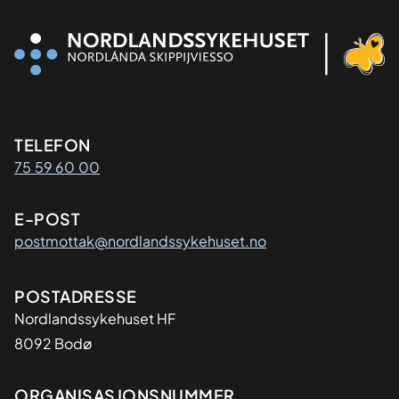
Kontaktinformasjon
TELEFON
75 59 60 00
E-POST
postmottak@nordlandssykehuset.no
Adresse
POSTADRESSE
Nordlandssykehuset HF
8092 Bodø
Organisasjon
ORGANISASJONSNUMMER