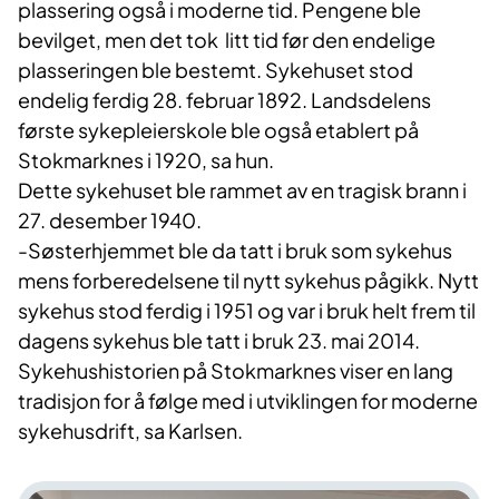
plassering også i moderne tid. Pengene ble
bevilget, men det tok litt tid før den endelige
plasseringen ble bestemt. Sykehuset stod
endelig ferdig 28. februar 1892. Landsdelens
første sykepleierskole ble også etablert på
Stokmarknes i 1920, sa hun.
Dette sykehuset ble rammet av en tragisk brann i
27. desember 1940.
-Søsterhjemmet ble da tatt i bruk som sykehus
mens forberedelsene til nytt sykehus pågikk. Nytt
sykehus stod ferdig i 1951 og var i bruk helt frem til
dagens sykehus ble tatt i bruk 23. mai 2014.
Sykehushistorien på Stokmarknes viser en lang
tradisjon for å følge med i utviklingen for moderne
sykehusdrift, sa Karlsen.