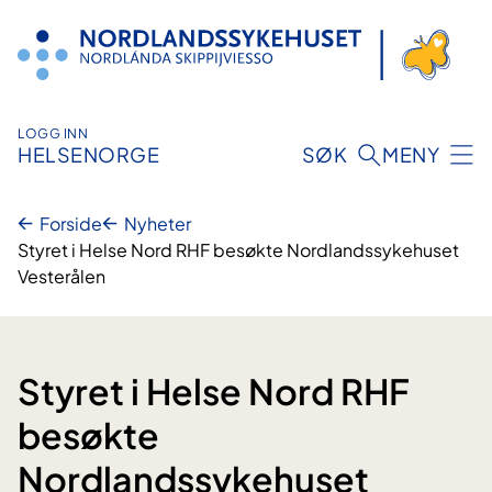
Hopp
til
innhold
LOGG INN
HELSENORGE
SØK
MENY
Forside
Nyheter
Styret i Helse Nord RHF besøkte Nordlandssykehuset
Vesterålen
Styret i Helse Nord RHF
besøkte
Nordlandssykehuset