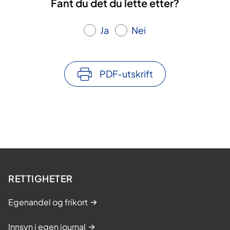
Fant du det du lette etter?
Ja
Nei
PDF-utskrift
RETTIGHETER
Egenandel og frikort
Innsyn i egen journal