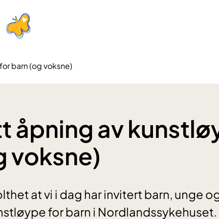
for barn (og voksne)
tt åpning av kunstlø
g voksne)
thet at vi i dag har invitert barn, unge o
stløype for barn i Nordlandssykehuset.