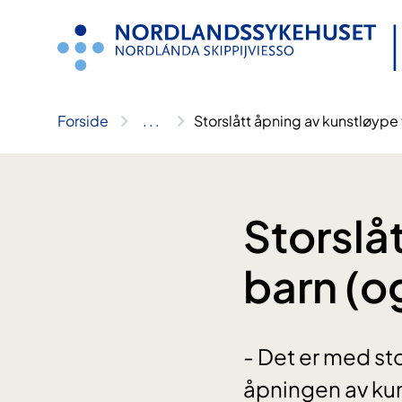
Hopp
til
innhold
Forside
..
.
Storslått åpning av kunstløype 
Storslå
barn (o
- Det er med stol
åpningen av kun