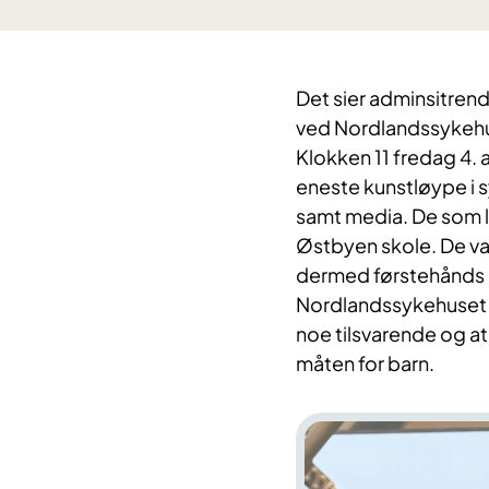
Det sier adminsitrend
ved Nordlandssykeh
Klokken 11 fredag 4. a
eneste kunstløype i s
samt media. De som li
Østbyen skole. De var 
dermed førstehånds 
Nordlandssykehuset er
noe tilsvarende og at
måten for barn.