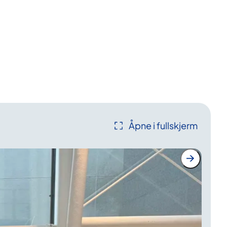
Åpne i fullskjerm