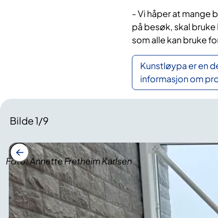
- Vi håper at mange 
på besøk, skal bruke 
som alle kan bruke fo
Kunstløypa er en d
informasjon om pro
Bilde
1
/
9
Foto: Annette Fretheim Karlsen