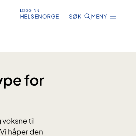
LOGG INN
HELSENORGE
SØK
MENY
ype for
g voksne til
 Vi håper den