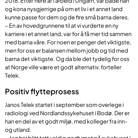
2018. Etter flere år i arbeid i Ungarn, var både han
og kona nysgjerrige på om et liv i et annet land
kunne passe for dem og de fire små barna deres.
– En av hovedgrunnene til at vi vurderte en ny
karriere i et annet land, var for å få mer tid sammen
med barna våre. For noen er penger det viktigste,
men for oss er balansen mellom jobb og tid med
barna det viktigste. Og da ble det tydelig for oss
at Norge ville være et godt alternativ, forteller
Telek.
Positiv flytteprosess
Janos Telek startet i september som overlege i
radiologi ved Nordlandssykehuset i Bodø. Der er
han en del av et godt miljø, med kolleger fra inn-
og utland.
– Jeg har blitt tatt veldig godt imot på sykehuset i