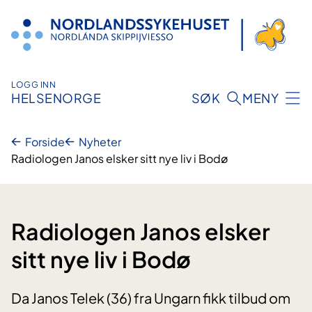
Hopp
til
innhold
LOGG INN
HELSENORGE
SØK
MENY
Forside
Nyheter
Radiologen Janos elsker sitt nye liv i Bodø
Radiologen Janos elsker
sitt nye liv i Bodø
Da Janos Telek (36) fra Ungarn fikk tilbud om