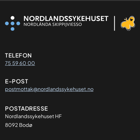
Kontaktinformasjon
TELEFON
75 59 60 00
E-POST
postmottak@nordlandssykehuset.no
Adresse
POSTADRESSE
Nordlandssykehuset HF
8092 Bodø