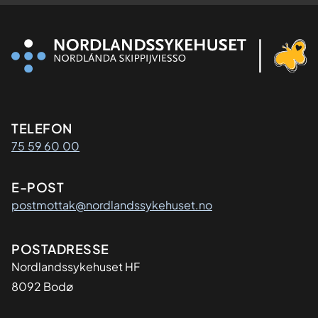
Kontaktinformasjon
TELEFON
75 59 60 00
E-POST
postmottak@nordlandssykehuset.no
Adresse
POSTADRESSE
Nordlandssykehuset HF
8092 Bodø