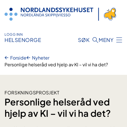
Hopp
til
innhold
LOGG INN
HELSENORGE
SØK
MENY
Forside
Nyheter
Personlige helseråd ved hjelp av KI – vil vi ha det?
FORSKNINGSPROSJEKT
Personlige helseråd ved
hjelp av KI – vil vi ha det?