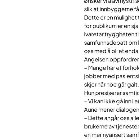
ønsker vi å avmystifi
slik at innbyggerne 
Dette er en mulighet 
for publikum er en sja
ivaretar tryggheten til
samfunnsdebatt om kva
oss med å bli et enda b
Angelsen oppfordrer f
– Mange har et forhold
jobber med pasientsi
skjer når noe går galt.
Hun presiserer samti
– Vi kan ikke gå inn i
Aune mener dialogen
– Dette angår oss alle.
brukerne av tjeneste
en mer nyansert sam