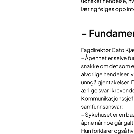
uønsket hendelse, h
læring følges opp int
– Fundamen
Fagdirektør Cato Kjæ
– Åpenhet er selve fu
snakke om det som er v
alvorlige hendelser, v
unngå gjentakelser. 
ærlige svar i krevende
Kommunikasjonssjef 
samfunnsansvar:
– Sykehuset er en bær
åpne når noe går galt. 
Hun forklarer også h