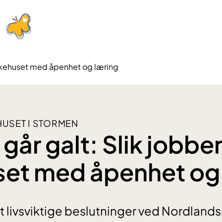
sykehuset med åpenhet og læring
USET I STORMEN
går galt: Slik jobbe
et med åpenhet og
t livsviktige beslutninger ved Nordland