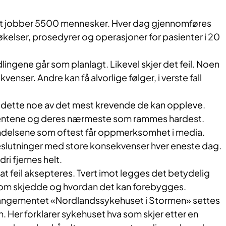
t jobber 5500 mennesker. Hver dag gjennomføres
søkelser, prosedyrer og operasjoner for pasienter i 20
lingene går som planlagt. Likevel skjer det feil. Noen
enser. Andre kan få alvorlige følger, i verste fall
r dette noe av det mest krevende de kan oppleve.
ientene og deres nærmeste som rammes hardest.
ndelsene som oftest får oppmerksomhet i media.
eslutninger med store konsekvenser hver eneste dag.
dri fjernes helt.
 at feil aksepteres. Tvert imot legges det betydelig
a som skjedde og hvordan det kan forebygges.
rrangementet «Nordlandssykehuset i Stormen» settes
 Her forklarer sykehuset hva som skjer etter en