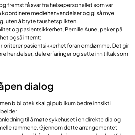
 og fremst få svar fra helsepersonellet som var
er å koordinere mediehenvendelser og gi så mye
, uten å bryte taushetsplikten.
litet og pasientsikkerhet, Pernille Aune, peker på
et også internt:
 prioriterer pasientsikkerhet foran omdømme. Det gir
re hendelser, dele erfaringer og sette inn tiltak som
l åpen dialog
en bibliotek skal gi publikum bedre innsikt i
beider.
anledning til å møte sykehuset i en direkte dialog
ormelle rammene. Gjennom dette arrangementet