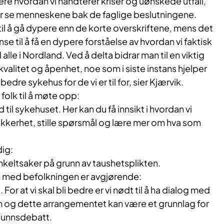
sere hvordan vi håndterer kriser og uønskede utfall,
får se menneskene bak de faglige beslutningene.
til å gå dypere enn de korte overskriftene, mens det
nse til å få en dypere forståelse av hvordan vi faktisk
 alle i Nordland. Ved å delta bidrar man til en viktig
litet og åpenhet, noe som i siste instans hjelper
edre sykehus for de vi er til for, sier Kjærvik.
olk til å møte opp:
 til sykehuset. Her kan du få innsikt i hvordan vi
kkerhet, stille spørsmål og lære mer om hva som
dig:
 enkeltsaker på grunn av taushetsplikten.
 med befolkningen er avgjørende:
 For at vi skal bli bedre er vi nødt til å ha dialog med
n og dette arrangementet kan være et grunnlag for
funnsdebatt.