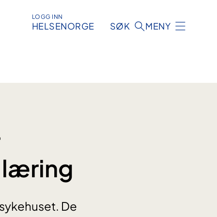
LOGG INN
HELSENORGE
SØK
MENY
r
 læring
ssykehuset. De