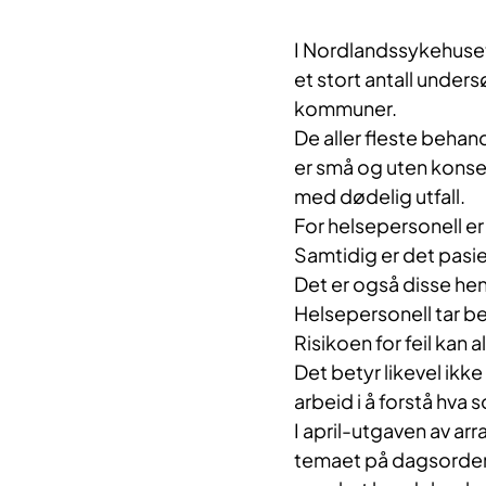
I Nordlandssykehuse
et stort antall under
kommuner.
De aller fleste behand
er små og uten konsekv
med dødelig utfall.
For helsepersonell e
Samtidig er det pas
Det er også disse he
Helsepersonell tar b
Risikoen for feil kan al
Det betyr likevel ikke
arbeid i å forstå hv
I april-utgaven av a
temaet på dagsorden.