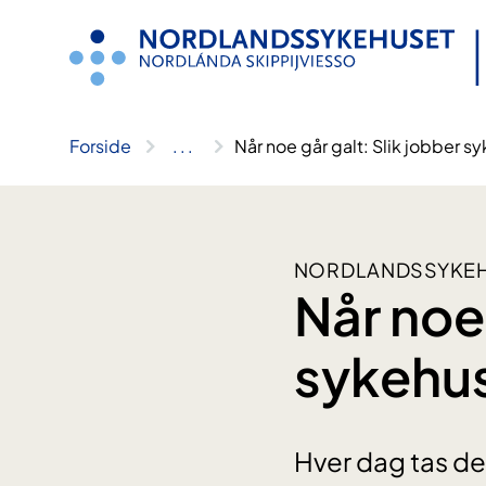
Hopp
til
innhold
Forside
..
.
Når noe går galt: Slik jobber 
NORDLANDSSYKEH
Når noe 
sykehus
Hver dag tas de