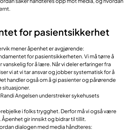
vordan saker håndteres opp mot media, og hvordan
ernt.
tet for pasientsikkerhet
rvik mener åpenhet er avgjørende:
ndamentet for pasientsikkerheten. Vi må tørre å
anskelig for å lære. Når vi deler erfaringer fra
iser vi at vi tar ansvar og jobber systematisk for å
Det handler også om å gi pasienter og pårørende
 situasjoner.
Randi Angelsen understreker sykehusets
ebjelke i folks trygghet. Derfor må vi også være
Åpenhet gir innsikt og bidrar til tillit.
vordan dialogen med media håndteres: