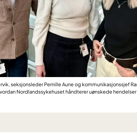
rvik, seksjonsleder Pernille Aune og kommunikasjonssjef Ran
 hvordan Nordlandssykehuset håndterer uønskede hendelse