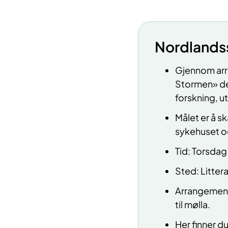
Nordlands
Gjennom arr
Stormen» de
forskning, u
Målet er å s
sykehuset o
Tid: Torsdag
Sted: Litter
Arrangemente
til mølla.
Her finner d