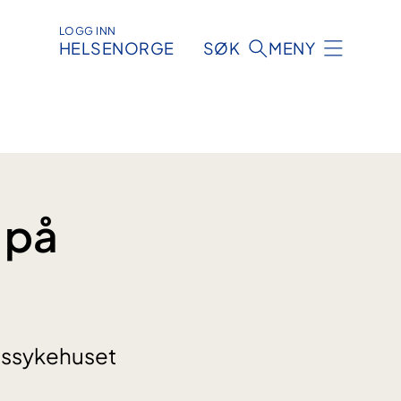
LOGG INN
HELSENORGE
SØK
MENY
 på
dssykehuset