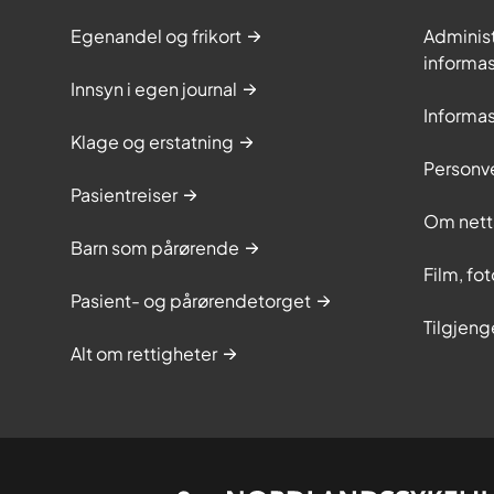
Egenandel og frikort
Adminis
informa
Innsyn i egen journal
Informa
Klage og erstatning
Personv
Pasientreiser
Om nett
Barn som pårørende
Film, fo
Pasient- og pårørendetorget
Tilgjeng
Alt om rettigheter