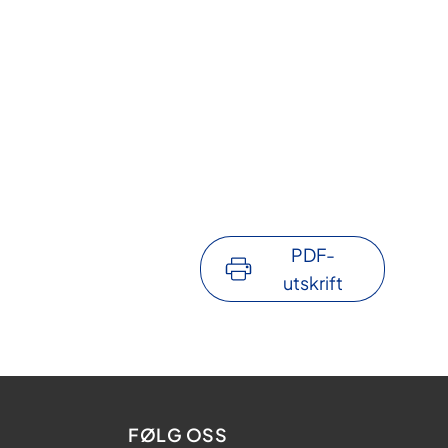
PDF-
utskrift
FØLG OSS