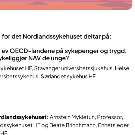
 for det Nordlandssykehuset deltar på:
t av OECD-landene på sykepenger og trygd.
sykeliggjør NAV de unge?
ykehuset HF, Stavanger universitetssjukehus, Helse
ersitetssykehus, Sørlandet sykehus HF
rdlandssykehuset:
Arnstein Mykletun, Professor,
ndssykehuset HF og Beate Brinchmann, Enhetsleder,
 HF