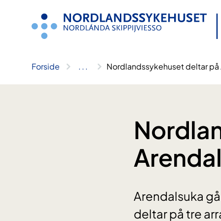
Hopp
til
innhold
Forside
..
.
Nordlandssykehuset deltar på
Nordlan
Arenda
Arendalsuka går
deltar på tre a