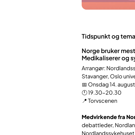
Tidspunkt og tema
Norge bruker mes
Medikaliserer og 
Arrangør: Nordlandss
Stavanger, Oslo univ
📅 Onsdag 14. august
🕛 19.30-20.30
📍 Torvscenen
Medvirkende fra No
debattleder, Nordla
Nordlandssykehuset