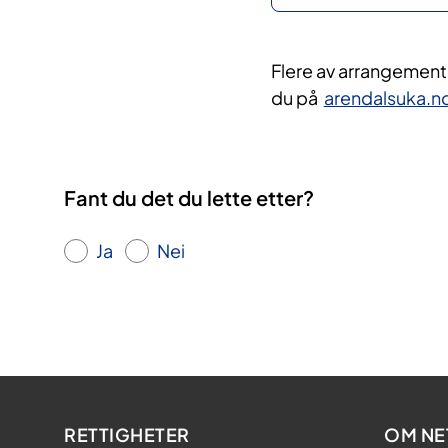
Flere av arrangemente
du på
arendalsuka.n
Fant du det du lette etter?
Ja
Nei
RETTIGHETER
OM NE