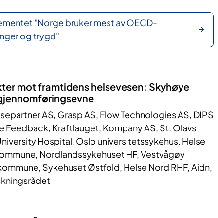
ementet "Norge bruker mest av OECD-
nger og trygd"
ekter mot framtidens helsevesen: Skyhøye
 gjennomføringsevne
lsepartner AS, Grasp AS, Flow Technologies AS, DIPS
e Feedback, Kraftlauget, Kompany AS, St. Olavs
niversity Hospital, Oslo universitetssykehus, Helse
 kommune, Nordlandssykehuset HF, Vestvågøy
mmune, Sykehuset Østfold, Helse Nord RHF, Aidn,
skningsrådet