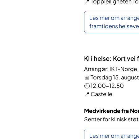
📍 Toppleiligheten T
Les mer om arrange
framtidens helsev
KI i helse: Kort vei
Arrangør: IKT-Norge
📅 Torsdag 15. august
🕛 12.00-12.50
📍 Castelle
Medvirkende fra No
Senter for klinisk s
Les mer om arrange