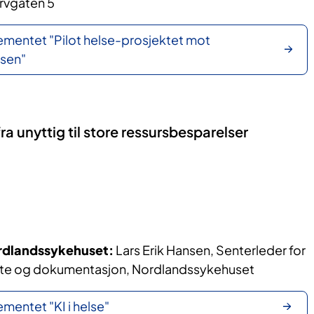
orvgaten 5
mentet "Pilot helse-prosjektet mot
esen"
 fra unyttig til store ressursbesparelser
rdlandssykehuset:
Lars Erik Hansen, Senterleder for
tøtte og dokumentasjon, Nordlandssykehuset
mentet "KI i helse"