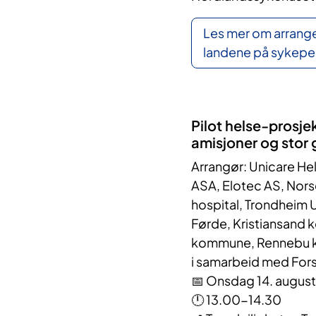
Les mer om arrang
landene på sykepe
Pilot helse-prosj
amisjoner og stor
Arrangør: Unicare He
ASA, Elotec AS, Nors
hospital, Trondheim U
Førde, Kristiansand
kommune, Rennebu ko
i samarbeid med For
📅 Onsdag 14. august
🕛 13.00-14.30