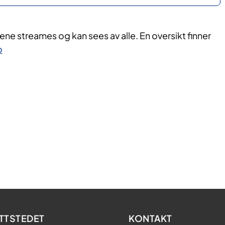
ne streames og kan sees av alle. En oversikt finner
o
TTSTEDET
KONTAKT