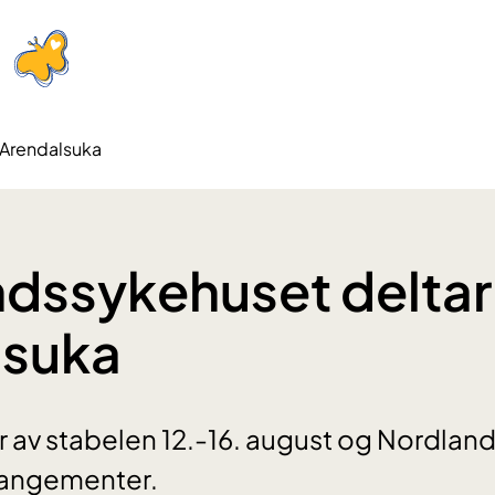
 Arendalsuka
dssykehuset deltar
lsuka
 av stabelen 12.-16. august og Nordlan
rrangementer.