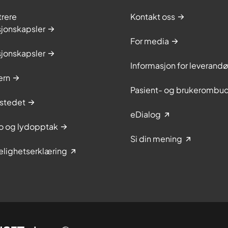
trere
Kontakt oss
sjonskapsler
For media
sjonskapsler
Informasjon for leverandø
ern
Pasient- og brukerombu
stedet
eDialog
to og lydopptak
Si din mening
elighetserklæring