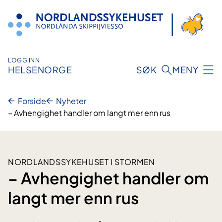
Hopp
til
innhold
LOGG INN
HELSENORGE
SØK
MENY
Forside
Nyheter
– Avhengighet handler om langt mer enn rus
NORDLANDSSYKEHUSET I STORMEN
– Avhengighet handler om
langt mer enn rus