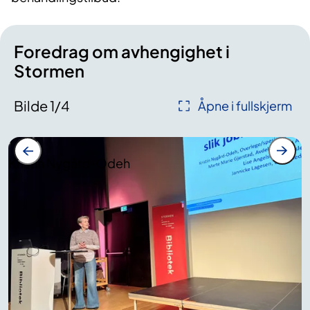
Foredrag om avhengighet i
Stormen
Bilde
1
/
4
Åpne i fullskjerm
Kristin Nygård-Odeh