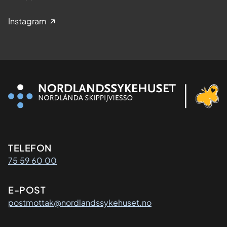
Instagram
Kontaktinformasjon
TELEFON
75 59 60 00
E-POST
postmottak@nordlandssykehuset.no