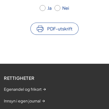
Ja
Nei
PDF-utskrift
RETTIGHETER
Egenandel og frikort
Innsyn i egen journal