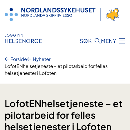
Hopp
til
innhold
LOGG INN
HELSENORGE
SØK
MENY
Forside
Nyheter
LofotENhelsetjeneste – et pilotarbeid for felles
helsetjenester i Lofoten
LofotENhelsetjeneste – et
pilotarbeid for felles
helsetjenester i Lofoten