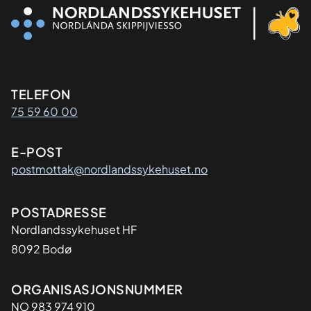
Kontaktinformasjon
TELEFON
75 59 60 00
E-POST
postmottak@nordlandssykehuset.no
Adresse
POSTADRESSE
Nordlandssykehuset HF
8092 Bodø
Organisasjon
ORGANISASJONSNUMMER
NO 983 974 910