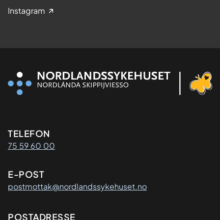
Instagram
Kontaktinformasjon
TELEFON
75 59 60 00
E-POST
postmottak@nordlandssykehuset.no
Adresse
POSTADRESSE