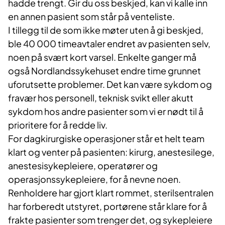
hadde trengt. Gir du oss beskjed, kan vi kalle inn
en annen pasient som står på venteliste.
I tillegg til de som ikke møter uten å gi beskjed,
ble 40 000 timeavtaler endret av pasienten selv,
noen på svært kort varsel. Enkelte ganger må
også Nordlandssykehuset endre time grunnet
uforutsette problemer. Det kan være sykdom og
fravær hos personell, teknisk svikt eller akutt
sykdom hos andre pasienter som vi er nødt til å
prioritere for å redde liv.
For dagkirurgiske operasjoner står et helt team
klart og venter på pasienten: kirurg, anestesilege,
anestesisykepleiere, operatører og
operasjonssykepleiere, for å nevne noen.
Renholdere har gjort klart rommet, sterilsentralen
har forberedt utstyret, portørene står klare for å
frakte pasienter som trenger det, og sykepleiere