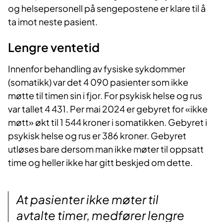
og helsepersonell på sengepostene er klare til å
ta imot neste pasient.
Lengre ventetid
Innenfor behandling av fysiske sykdommer
(somatikk) var det 4 090 pasienter som ikke
møtte til timen sin i fjor. For psykisk helse og rus
var tallet 4 431. Per mai 2024 er gebyret for «ikke
møtt» økt til 1 544 kroner i somatikken. Gebyret i
psykisk helse og rus er 386 kroner. Gebyret
utløses bare dersom man ikke møter til oppsatt
time og heller ikke har gitt beskjed om dette.
At pasienter ikke møter til
avtalte timer, medfører lengre