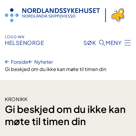
Hopp
til
innhold
LOGG INN
HELSENORGE
SØK
MENY
Forside
Nyheter
Gi beskjed om du ikke kan møte til timen din
KRONIKK
Gi beskjed om du ikke kan
møte til timen din