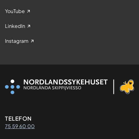
YouTube
LinkedIn
Instagram
Kontaktinformasjon
TELEFON
75 59 60 00