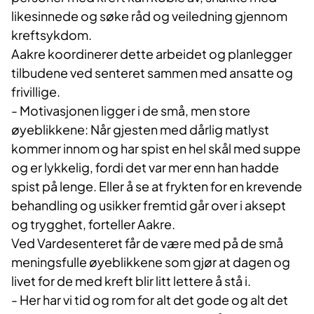
likesinnede og søke råd og veiledning gjennom
kreftsykdom.
Aakre koordinerer dette arbeidet og planlegger
tilbudene ved senteret sammen med ansatte og
frivillige.
- Motivasjonen ligger i de små, men store
øyeblikkene: Når gjesten med dårlig matlyst
kommer innom og har spist en hel skål med suppe
og er lykkelig, fordi det var mer enn han hadde
spist på lenge.
E
ll
er å se at frykten for en krevende
behandling og usikker fremtid går over i aksept
og trygghet, forteller Aakre.
Ved Vardesenteret får de være med på de små
meningsfulle øyeblikkene som gjør at dagen og
livet for de med kreft blir litt lettere å stå i.
- Her har vi tid og rom for alt det gode og alt det