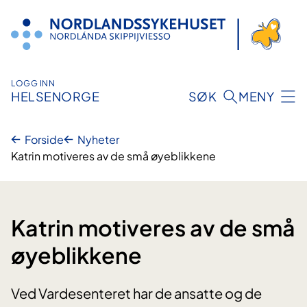
Hopp
til
innhold
LOGG INN
HELSENORGE
SØK
MENY
Forside
Nyheter
Katrin motiveres av de små øyeblikkene
Katrin motiveres av de små
øyeblikkene
Ved Vardesenteret har de ansatte og de