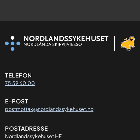
Kontaktinformasjon
TELEFON
75 59 60 00
E-POST
postmottak@nordlandssykehuset.no
Adresse
POSTADRESSE
Nordlandssykehuset HF