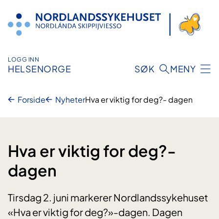
Hopp
til
innhold
LOGG INN
HELSENORGE
SØK
MENY
Forside
Nyheter
Hva er viktig for deg?- dagen
Hva er viktig for deg?-
dagen
Tirsdag 2. juni markerer Nordlandssykehuset
«Hva er viktig for deg?»-dagen. Dagen