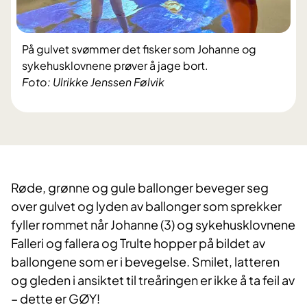
På gulvet svømmer det fisker som Johanne og
sykehusklovnene prøver å jage bort.
Foto: Ulrikke Jenssen Følvik
Røde, grønne og gule ballonger beveger seg
over gulvet og lyden av ballonger som sprekker
fyller rommet når Johanne (3) og sykehusklovnene
Falleri og fallera og Trulte hopper på bildet av
ballongene som er i bevegelse. Smilet, latteren
og gleden i ansiktet til treåringen er ikke å ta feil av
– dette er GØY!