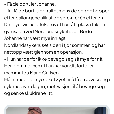
- Få de bort, ler Johanne.
- Ja, få de bort, sier Trulte, mens de begge hopper
etter ballongene slik at de sprekker én etter én.
Det nye, virtuelle leketøyet har fått plass i taket i
gymsalen ved Nordlandssykehuset Bodø.
Johanne har vært mye innlagt i
Nordlandssykehuset siden i fjor sommer, og har
nettopp vært gjennom en operasjon.
- Hun har derfor ikke bevegd seg så mye før nå.
Her glemmer hun at hun har vondt, forteller
mamma Ida Marie Carlsen.
Målet med det nye leketøyet er å få en avveksling i
sykehushverdagen, motivasjon til å bevege seg
og senke skuldrene litt.