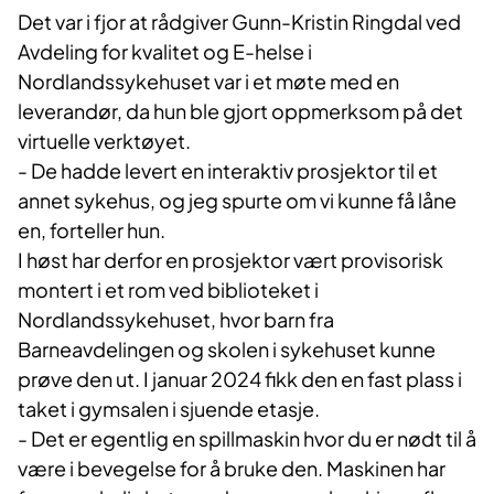
Det var i fjor at rådgiver Gunn-Kristin Ringdal ved
Avdeling for kvalitet og E-helse i
Nordlandssykehuset var i et møte med en
leverandør, da hun ble gjort oppmerksom på det
virtuelle verktøyet.
- De hadde levert en interaktiv prosjektor til et
annet sykehus, og jeg spurte om vi kunne få låne
en, forteller hun.
I høst har derfor en prosjektor vært provisorisk
montert i et rom ved biblioteket i
Nordlandssykehuset, hvor barn fra
Barneavdelingen og skolen i sykehuset kunne
prøve den ut. I januar 2024 fikk den en fast plass i
taket i gymsalen i sjuende etasje.
- Det er egentlig en spillmaskin hvor du er nødt til å
være i bevegelse for å bruke den. Maskinen har