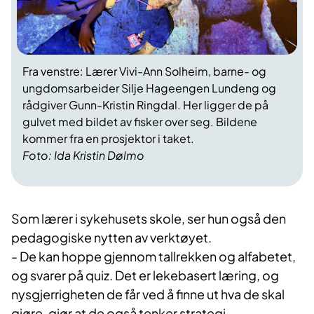
Fra venstre: Lærer Vivi-Ann Solheim, barne- og
ungdomsarbeider Silje Hageengen Lundeng og
rådgiver Gunn-Kristin Ringdal. Her ligger de på
gulvet med bildet av fisker over seg. Bildene
kommer fra en prosjektor i taket.
Foto: Ida Kristin Dølmo
Som lærer i sykehusets skole, ser hun også den
pedagogiske nytten av verktøyet.
- De kan hoppe gjennom tallrekken og alfabetet,
og svarer på quiz. Det er lekebasert læring, og
nysgjerrigheten de får ved å finne ut hva de skal
gjøre, gjør at de også tenker strategi.