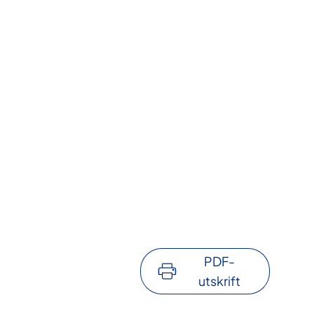
PDF-
utskrift