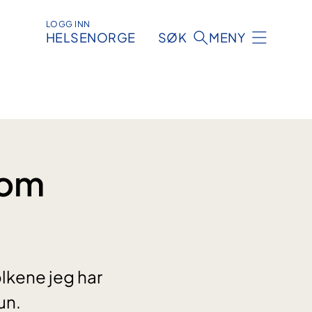
LOGG INN
HELSENORGE
SØK
MENY
som
olkene jeg har
un.