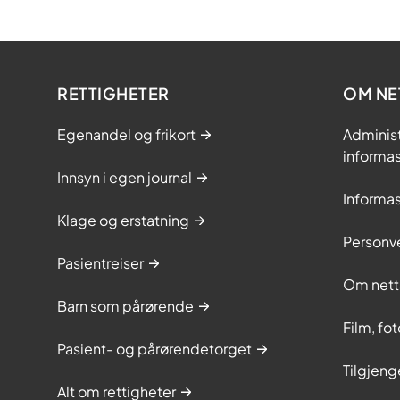
RETTIGHETER
OM NE
Egenandel og frikort
Adminis
informa
Innsyn i egen journal
Informa
Klage og erstatning
Personv
Pasientreiser
Om nett
Barn som pårørende
Film, fo
Pasient- og pårørendetorget
Tilgjeng
Alt om rettigheter