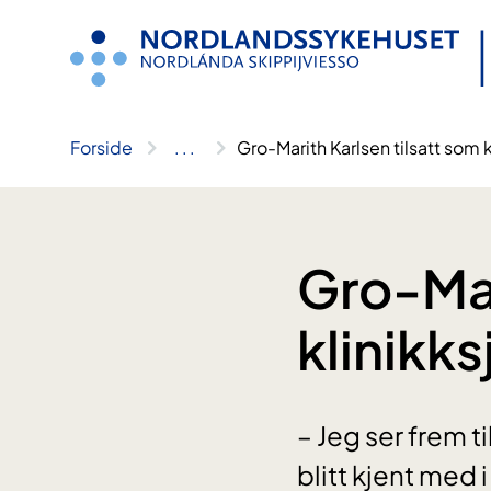
Hopp
til
innhold
Forside
..
.
Gro-Marith Karlsen tilsatt som kl
Gro-Mar
klinikks
– Jeg ser frem t
blitt kjent med 