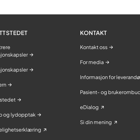
TTSTEDET
KONTAKT
trere
Kontakt oss
sjonskapsler
For media
sjonskapsler
Informasjon for leverandø
ern
Pasient- og brukerombu
stedet
eDialog
to og lydopptak
Si din mening
elighetserklæring