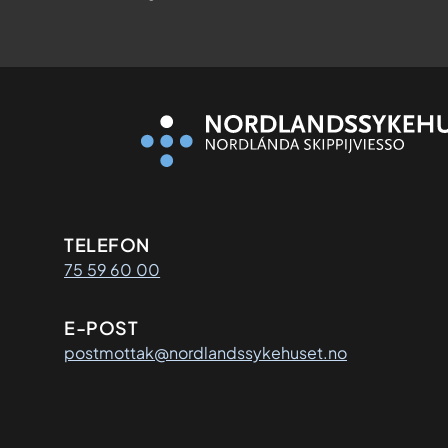
Kontaktinformasjon
TELEFON
75 59 60 00
E-POST
postmottak@nordlandssykehuset.no