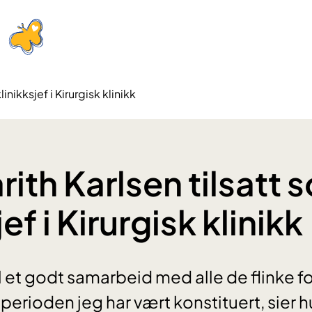
inikksjef i Kirurgisk klinikk
ith Karlsen tilsatt 
jef i Kirurgisk klinikk
il et godt samarbeid med alle de flinke f
i perioden jeg har vært konstituert, sier h