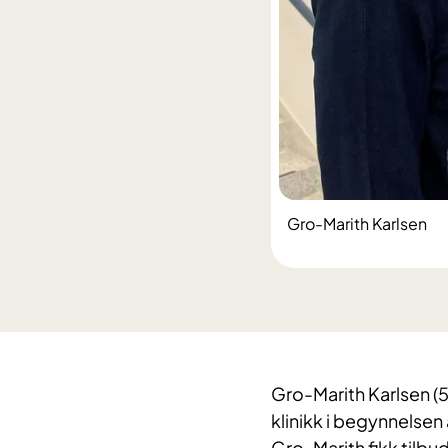
Gro-Marith Karlsen
Gro-Marith Karlsen (55)
klinikk i begynnelsen 
Gro-Marith fikk tilbu