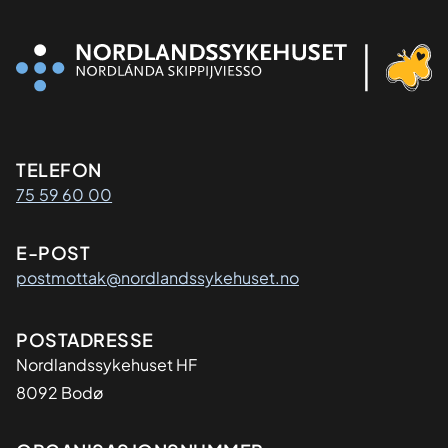
Kontaktinformasjon
TELEFON
75 59 60 00
E-POST
postmottak@nordlandssykehuset.no
Adresse
POSTADRESSE
Nordlandssykehuset HF
8092 Bodø