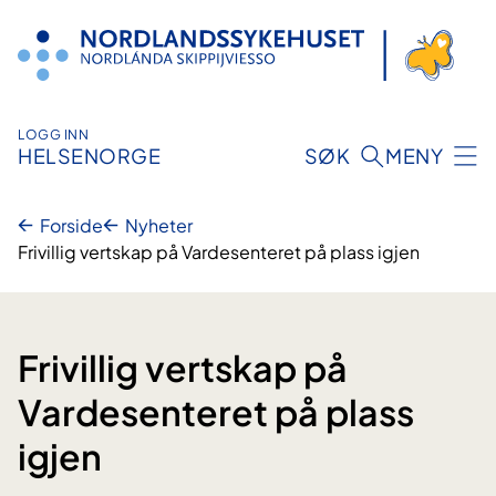
Hopp
til
innhold
LOGG INN
HELSENORGE
SØK
MENY
Forside
Nyheter
Frivillig vertskap på Vardesenteret på plass igjen
Frivillig vertskap på
Vardesenteret på plass
igjen