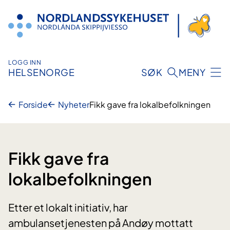
Hopp
til
innhold
LOGG INN
HELSENORGE
SØK
MENY
Forside
Nyheter
Fikk gave fra lokalbefolkningen
Fikk gave fra
lokalbefolkningen
Etter et lokalt initiativ, har
ambulansetjenesten på Andøy mottatt