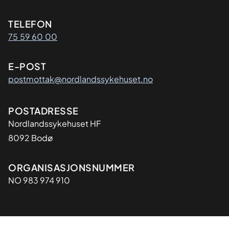
Kontaktinformasjon
TELEFON
75 59 60 00
E-POST
postmottak@nordlandssykehuset.no
Adresse
POSTADRESSE
Nordlandssykehuset HF
8092 Bodø
Organisasjon
ORGANISASJONSNUMMER
NO 983 974 910