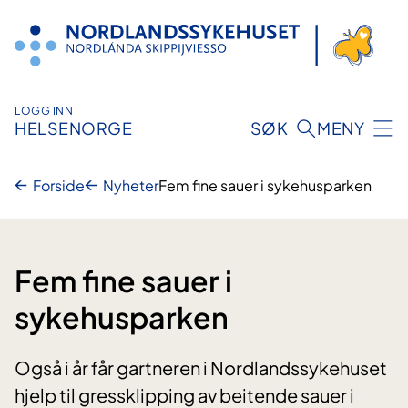
Hopp
til
innhold
LOGG INN
HELSENORGE
SØK
MENY
Forside
Nyheter
Fem fine sauer i sykehusparken
Fem fine sauer i
sykehusparken
Også i år får gartneren i Nordlandssykehuset
hjelp til gressklipping av beitende sauer i