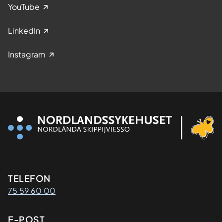
YouTube
LinkedIn
Instagram
Kontaktinformasjon
TELEFON
75 59 60 00
E-POST