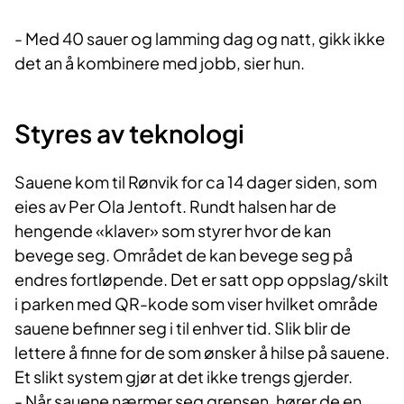
- Med 40 sauer og lamming dag og natt, gikk ikke
det an å kombinere med jobb, sier hun.
Styres av teknologi
Sauene kom til Rønvik for ca 14 dager siden, som
eies av Per Ola Jentoft. Rundt halsen har de
hengende «klaver» som styrer hvor de kan
bevege seg. Området de kan bevege seg på
endres fortløpende. Det er satt opp oppslag/skilt
i parken med QR-kode som viser hvilket område
sauene befinner seg i til enhver tid. Slik blir de
lettere å finne for de som ønsker å hilse på sauene.
Et slikt system gjør at det ikke trengs gjerder.
- Når sauene nærmer seg grensen, hører de en