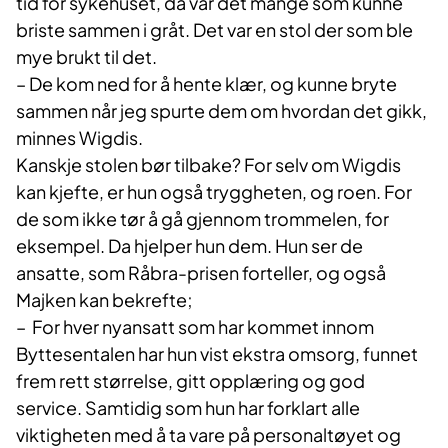
tid for sykehuset, da var det mange som kunne
briste sammen i gråt. Det var en stol der som ble
mye brukt til det.
– De kom ned for å hente klær, og kunne bryte
sammen når jeg spurte dem om hvordan det gikk,
minnes Wigdis.
Kanskje stolen bør tilbake? For selv om Wigdis
kan kjefte, er hun også tryggheten, og roen. For
de som ikke tør å gå gjennom trommelen, for
eksempel. Da hjelper hun dem. Hun ser de
ansatte, som Råbra-prisen forteller, og også
Majken kan bekrefte;
– For hver nyansatt som har kommet innom
Byttesentalen har hun vist ekstra omsorg, funnet
frem rett størrelse, gitt opplæring og god
service. Samtidig som hun har forklart alle
viktigheten med å ta vare på personaltøyet og