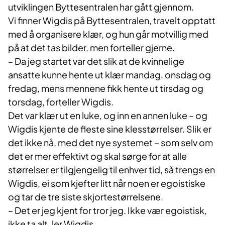
utviklingen Byttesentralen har gått gjennom.
Vi finner Wigdis på Byttesentralen, travelt opptatt
med å organisere klær, og hun går motvillig med
på at det tas bilder, men forteller gjerne.
– Da jeg startet var det slik at de kvinnelige
ansatte kunne hente ut klær mandag, onsdag og
fredag, mens mennene fikk hente ut tirsdag og
torsdag, forteller Wigdis.
Det var klær ut en luke, og inn en annen luke – og
Wigdis kjente de fleste sine klesstørrelser. Slik er
det ikke nå, med det nye systemet – som selv om
det er mer effektivt og skal sørge for at alle
størrelser er tilgjengelig til enhver tid, så trengs en
Wigdis, ei som kjefter litt når noen er egoistiske
og tar de tre siste skjortestørrelsene.
– Det er jeg kjent for tror jeg. Ikke vær egoistisk,
ikke ta alt, ler Wigdis.