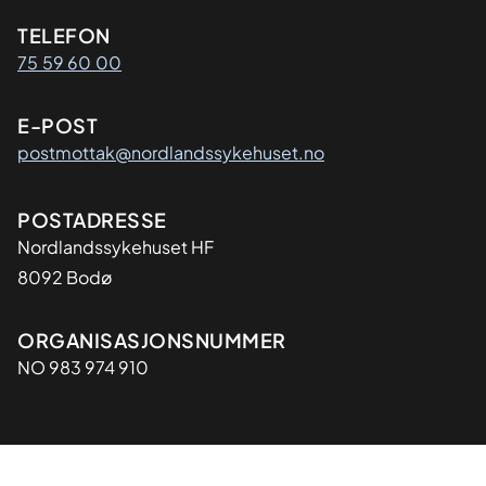
Kontaktinformasjon
TELEFON
75 59 60 00
E-POST
postmottak@nordlandssykehuset.no
Adresse
POSTADRESSE
Nordlandssykehuset HF
8092 Bodø
Organisasjon
ORGANISASJONSNUMMER
NO 983 974 910