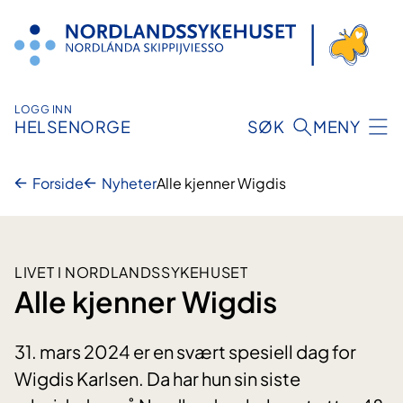
Hopp
til
innhold
LOGG INN
HELSENORGE
SØK
MENY
Forside
Nyheter
Alle kjenner Wigdis
LIVET I NORDLANDSSYKEHUSET
Alle kjenner Wigdis
31. mars 2024 er en svært spesiell dag for
Wigdis Karlsen. Da har hun sin siste