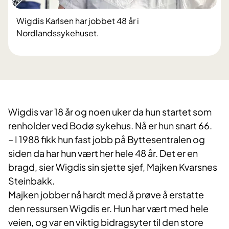
Wigdis Karlsen har jobbet 48 år i
Nordlandssykehuset.
Wigdis var 18 år og noen uker da hun startet som
renholder ved Bodø sykehus. Nå er hun snart 66.
– I 1988 fikk hun fast jobb på Byttesentralen og
siden da har hun vært her hele 48 år. Det er en
bragd, sier Wigdis sin sjette sjef, Majken Kvarsnes
Steinbakk.
Majken jobber nå hardt med å prøve å erstatte
den ressursen Wigdis er. Hun har vært med hele
veien, og var en viktig bidragsyter til den store