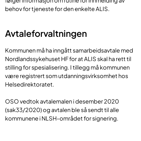
følger informasjon om rutine for innmelding av
behov for tjeneste for den enkelte ALIS.
Avtalefor​valtni​​ngen
Kommunen må ha inngått samarbeidsavtale med
Nordlandssykehuset HF for at ALIS skal ha rett til
stilling for spesialisering. I tillegg må kommunen
være registrert som utdanningsvirksomhet hos
Helsedirektoratet.
OSO vedtok avtalemalen i desember 2020
(sak33/2020) og avtalen ble så sendt til alle
kommunene i NLSH-området for signering.