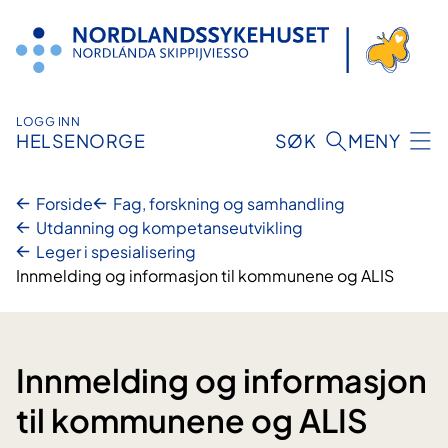
Hopp
til
innhold
LOGG INN
HELSENORGE
SØK
MENY
Forside
Fag, forskning og samhandling
Utdanning og kompetanseutvikling
Leger i spesialisering
Innmelding og informasjon til kommunene og ALIS
Innmelding og informasjon
til kommunene og ALIS