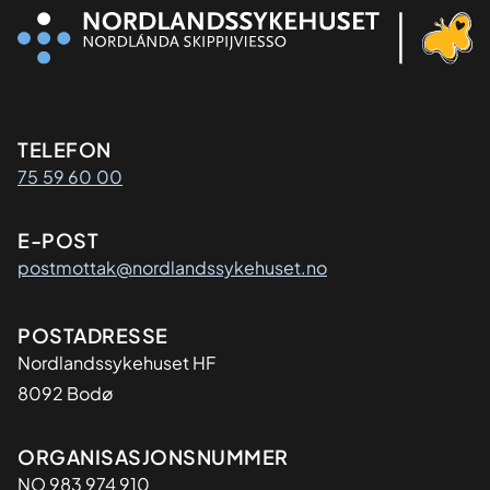
Kontaktinformasjon
TELEFON
75 59 60 00
E-POST
postmottak@nordlandssykehuset.no
Adresse
POSTADRESSE
Nordlandssykehuset HF
8092 Bodø
Organisasjon
ORGANISASJONSNUMMER
NO 983 974 910