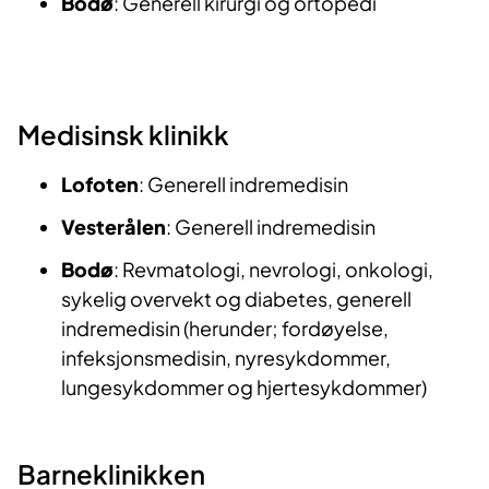
Bodø
: Generell kirurgi og ortopedi
Medisinsk​ klini​​kk
Lofoten
: Generell indremedisin
Vesterålen
: Generell indremedisin
Bodø
: Revmatologi, nevrologi, onkologi​,
sykelig overvekt og diabetes, generell
indremedisin (herunder; fordøyelse,
infeksjonsmedisin, nyresykdommer,
lungesykdommer og hjertesykdommer)
Barnek​​linikke​n