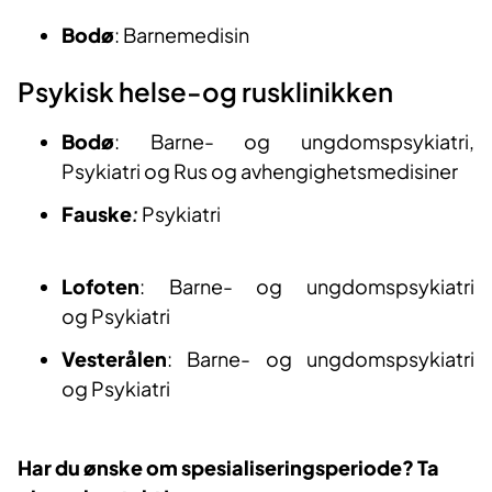
Bodø
: Barnemedisin​
Psykisk helse-og r​usklinikken​
Bodø
:
Barne- og ungdomspsykiatri,
Psykiatri og Rus og avhengighetsmedisiner
Fauske
:
Psykiatri
Lofoten
:
Barne- og ungdomspsykiatri
og
Ps
ykia
tr
i
Vesterålen
:
Barne- og ungdomspsykiatri
og
Ps
ykia
tr​​i
Har du ønske om spesialiseringsperiode? Ta