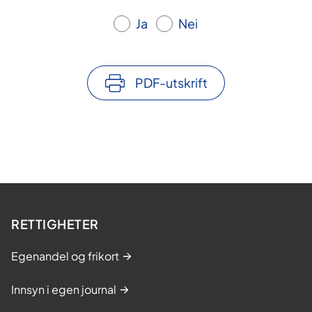
Ja
Nei
PDF-utskrift
RETTIGHETER
Egenandel og frikort
Innsyn i egen journal