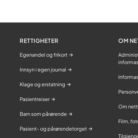
RETTIGHETER
OM NE
Egenandel og frikort
Adminis
informa
Innsyn i egen journal
Informa
Klage og erstatning
Personv
Pasientreiser
Om nett
Barn som pårørende
Film, fo
Pasient- og pårørendetorget
Tilgjeng