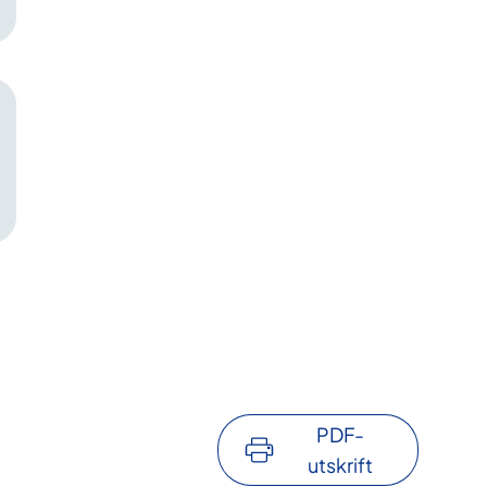
PDF-
utskrift