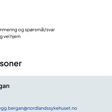
mering og spørsmål/svar
og vel hjem
soner
gan
egg
.bergan
@nordlandssykehuset
.no