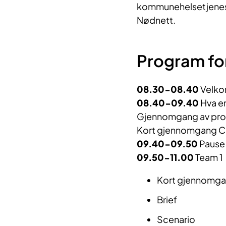
kommunehelsetjenes
Nødnett.
Program fo
08.30-08.40
Velk
08.40-09.40
Hva e
Gjennomgang av prose
Kort gjennomgang Co
09.40-09.50
Paus
09.50-11.00
Team 1
Kort gjennomgan
Brief
Scenario