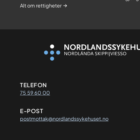
Alt om rettigheter
Kontaktinformasjon
TELEFON
75 59 60 00
E-POST
postmottak@nordlandssykehuset.no