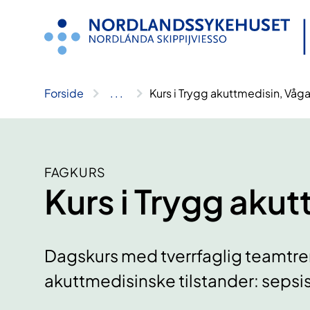
Hopp
til
innhold
Forside
..
.
Kurs i Trygg akuttmedisin, Våg
FAGKURS
Kurs i Trygg aku
Dagskurs med tverrfaglig teamtreni
akuttmedisinske tilstander: sepsis,