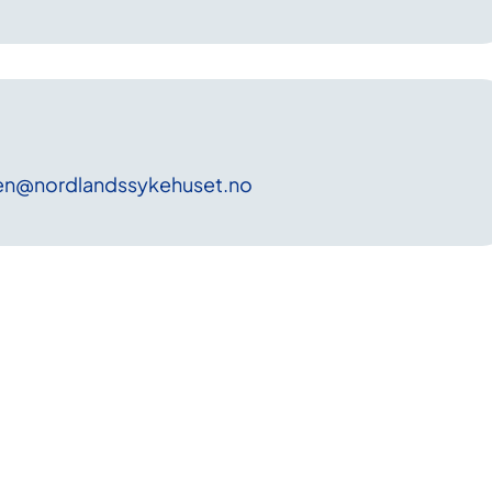
en
@nordlandssykehuset
.no