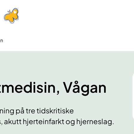
an
ttmedisin, Vågan
ng på tre tidskritiske
 akutt hjerteinfarkt og hjerneslag.