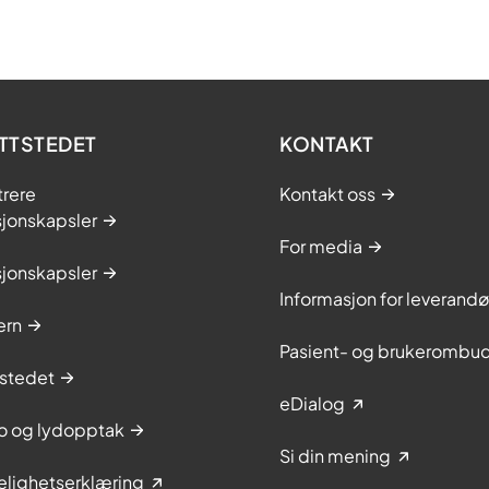
TTSTEDET
KONTAKT
trere
Kontakt oss
sjonskapsler
For media
sjonskapsler
Informasjon for leverandø
ern
Pasient- og brukerombu
stedet
eDialog
to og lydopptak
Si din mening
elighetserklæring