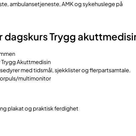
te, ambulansetjeneste, AMK og sykehuslege på
r dagskurs Trygg akuttmedisi
ommen
r Trygg Akuttmedisin
dyrer med tidsmål, sjekklister og flerpartsamtale.
rpuls/multimonitor
e
g plakat og praktisk ferdighet