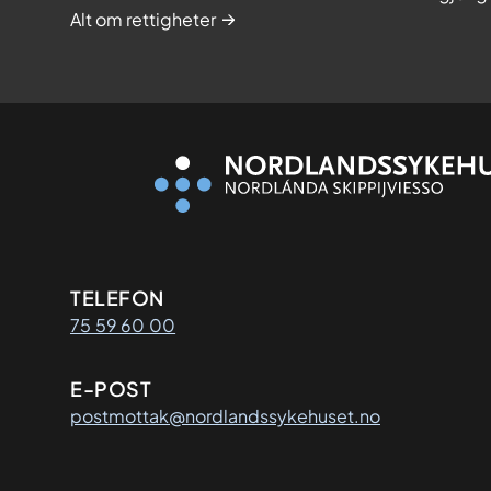
Alt om rettigheter
Kontaktinformasjon
TELEFON
75 59 60 00
E-POST
postmottak@nordlandssykehuset.no