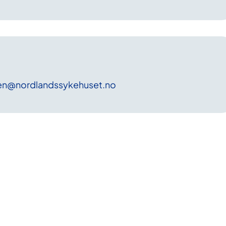
en
@nordlandssykehuset
.no