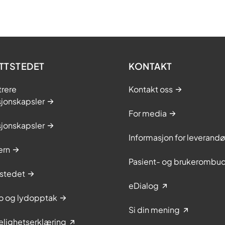
TTSTEDET
KONTAKT
trere
Kontakt oss
sjonskapsler
For media
sjonskapsler
Informasjon for leverandø
ern
Pasient- og brukerombu
stedet
eDialog
to og lydopptak
Si din mening
elighetserklæring