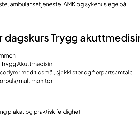
te, ambulansetjeneste, AMK og sykehuslege på
r dagskurs Trygg akuttmedisi
ommen
r Trygg Akuttmedisin
dyrer med tidsmål, sjekklister og flerpartsamtale.
rpuls/multimonitor
e
g plakat og praktisk ferdighet