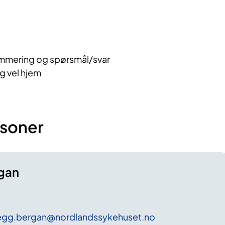
mering og spørsmål/svar
og vel hjem
soner
gan
egg
.bergan
@nordlandssykehuset
.no