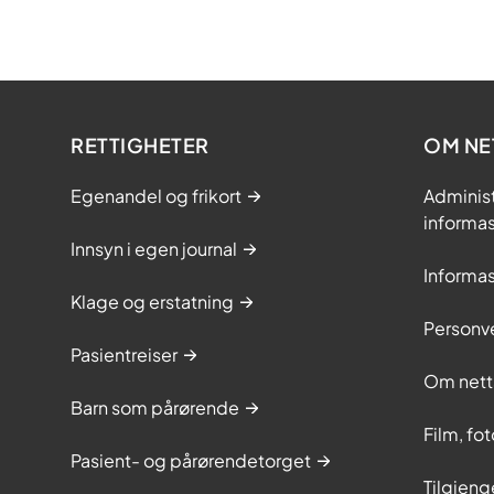
RETTIGHETER
OM NE
Egenandel og frikort
Adminis
informa
Innsyn i egen journal
Informa
Klage og erstatning
Personv
Pasientreiser
Om nett
Barn som pårørende
Film, fo
Pasient- og pårørendetorget
Tilgjeng