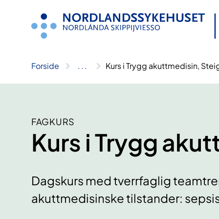
Hopp
til
innhold
Forside
..
.
Kurs i Trygg akuttmedisin, Ste
FAGKURS
Kurs i Trygg aku
Dagskurs med tverrfaglig teamtreni
akuttmedisinske tilstander: sepsis,