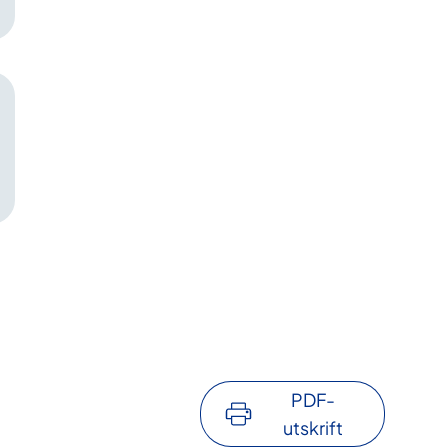
PDF-
utskrift