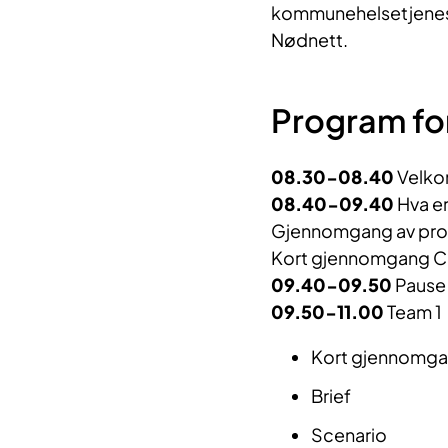
kommunehelsetjenes
Nødnett.
Program fo
08.30-08.40
Velk
08.40-09.40
Hva e
Gjennomgang av prose
Kort gjennomgang Co
09.40-09.50
Paus
09.50-11.00
Team 1
Kort gjennomgan
Brief
Scenario