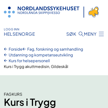
Hopp
til
innhold
LOGG INN
HELSENORGE
SØK
MENY
Forside
Fag, forskning og samhandling
Utdanning og kompetanseutvikling
Kurs for helsepersonell
Kurs i Trygg akuttmedisin, Gildeskål
FAGKURS
Kurs i Trygg