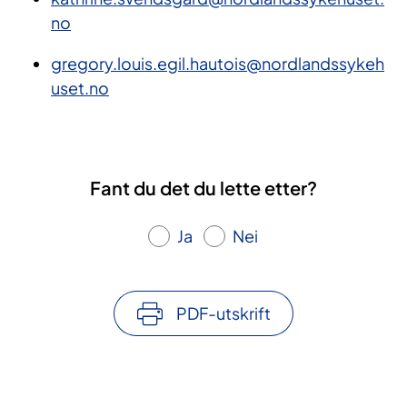
no
gregory.louis.egil.hautois@nordlandssykeh
uset.no
Fant du det du lette etter?
Ja
Nei
PDF-utskrift