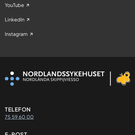
YouTube
LinkedIn
Instagram
Kontaktinformasjon
TELEFON
75 59 60 00
E-POST