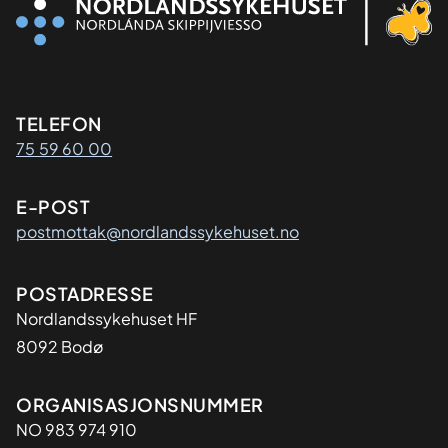
Kontaktinformasjon
TELEFON
75 59 60 00
E-POST
postmottak@nordlandssykehuset.no
Adresse
POSTADRESSE
Nordlandssykehuset HF
8092 Bodø
Organisasjon
ORGANISASJONSNUMMER
NO 983 974 910