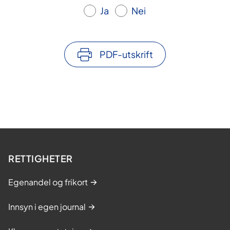
Ja
Nei
PDF-utskrift
RETTIGHETER
Egenandel og frikort
Innsyn i egen journal