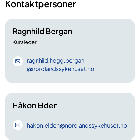
Kontaktpersoner
Ragnhild Bergan
Kursleder
ragnhild
.hegg
.bergan
@nordlandssykehuset
.no
Håkon Elden
hakon
.elden
@nordlandssykehuset
.no