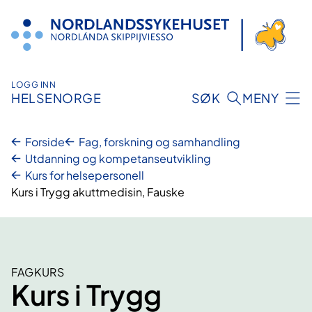
Hopp
til
innhold
LOGG INN
HELSENORGE
SØK
MENY
Forside
Fag, forskning og samhandling
Utdanning og kompetanseutvikling
Kurs for helsepersonell
Kurs i Trygg akuttmedisin, Fauske
FAGKURS
Kurs i Trygg