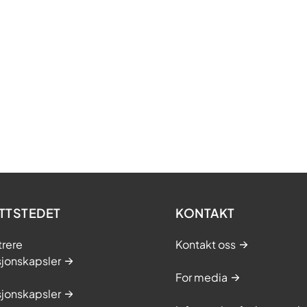
TTSTEDET
KONTAKT
trere
Kontakt oss
sjonskapsler
For media
sjonskapsler