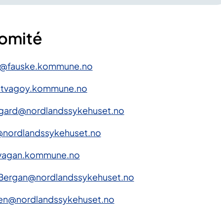
komité
is@fauske.kommune.no
estvagoy.kommune.no
sgard@nordlandssykehuset.no
@nordlandssykehuset.no
@vagan.kommune.no
Bergan@nordlandssykehuset.no
en@nordlandssykehuset.no