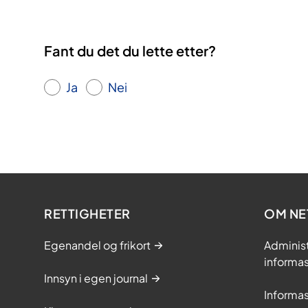
Fant du det du lette etter?
Ja
Nei
RETTIGHETER
OM NE
Egenandel og frikort
Adminis
informa
Innsyn i egen journal
Informa