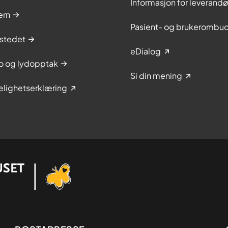
Informasjon for leverandø
ern
Pasient- og brukerombu
stedet
eDialog
to og lydopptak
Si din mening
elighetserklæring