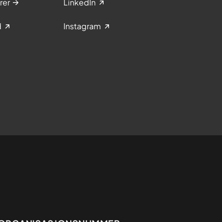
rer
LinkedIn
d
Instagram