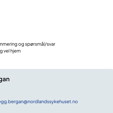
mering og spørsmål/svar
og vel hjem
gan
egg
.bergan
@nordlandssykehuset
.no