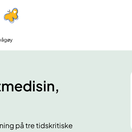
tvågøy
tmedisin,
ng på tre tidskritiske