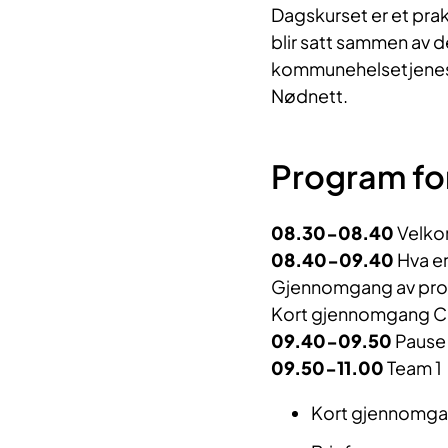
Dagskurset er et pra
blir satt sammen av d
kommunehelsetjenes
Nødnett.
Program fo
08.30-08.40
Velk
08.40-09.40
Hva e
Gjennomgang av prose
Kort gjennomgang Co
09.40-09.50
Paus
09.50-11.00
Team 1
Kort gjennomgan