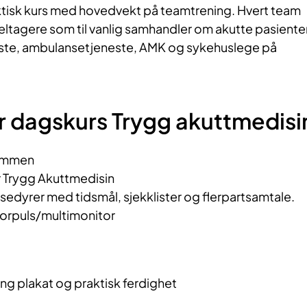
ktisk kurs med hovedvekt på teamtrening. Hvert team
eltagere som til vanlig samhandler om akutte pasiente
te, ambulansetjeneste, AMK og sykehuslege på
r dagskurs Trygg akuttmedisi
ommen
r Trygg Akuttmedisin
dyrer med tidsmål, sjekklister og flerpartsamtale.
rpuls/multimonitor
e
g plakat og praktisk ferdighet