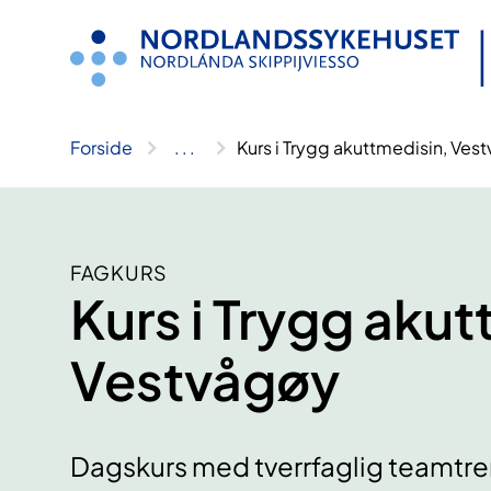
Hopp
til
innhold
Forside
..
.
Kurs i Trygg akuttmedisin, Ves
FAGKURS
Kurs i Trygg akut
Vestvågøy
Dagskurs med tverrfaglig teamtreni