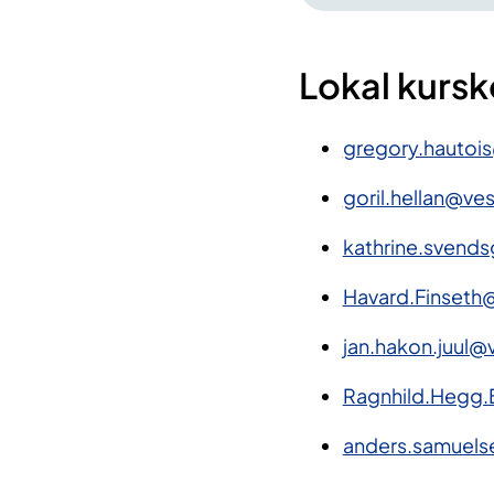
Lokal kurs
gregory.hauto
goril.hellan@v
kathrine.svend
Havard.Finseth
jan.hakon.juul
Ragnhild.Hegg.
anders.samuels