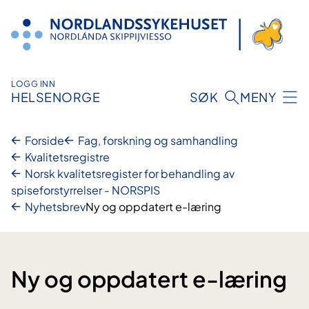
Hopp
til
innhold
LOGG INN
HELSENORGE
SØK
MENY
Forside
Fag, forskning og samhandling
Kvalitetsregistre
Norsk kvalitetsregister for behandling av
spiseforstyrrelser - NORSPIS
Nyhetsbrev
Ny og oppdatert e-læring
Ny og oppdatert e-læring