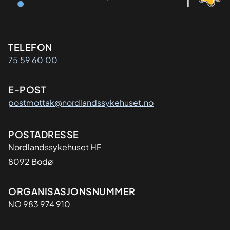
Kontaktinformasjon
TELEFON
75 59 60 00
E-POST
postmottak@nordlandssykehuset.no
Adresse
POSTADRESSE
Nordlandssykehuset HF
8092 Bodø
Organisasjon
ORGANISASJONSNUMMER
NO 983 974 910