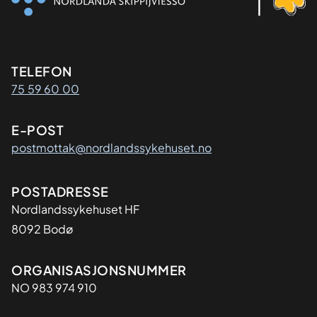
Kontaktinformasjon
TELEFON
75 59 60 00
E-POST
postmottak@nordlandssykehuset.no
Adresse
POSTADRESSE
Nordlandssykehuset HF
8092 Bodø
Organisasjon
ORGANISASJONSNUMMER
NO 983 974 910