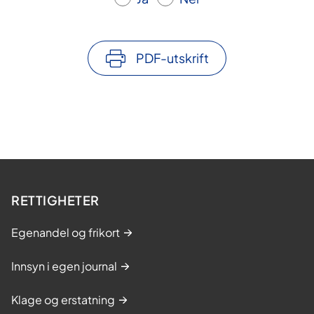
PDF-utskrift
RETTIGHETER
Egenandel og frikort
Innsyn i egen journal
Klage og erstatning