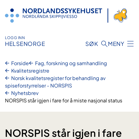
Hopp
til
innhold
LOGG INN
HELSENORGE
SØK
MENY
Forside
Fag, forskning og samhandling
Kvalitetsregistre
Norsk kvalitetsregister for behandling av
spiseforstyrrelser - NORSPIS
Nyhetsbrev
NORSPIS står igjen i fare for å miste nasjonal status
NORSPIS står igjen i fare