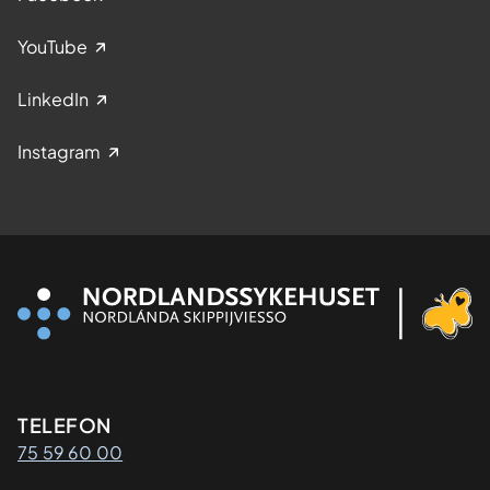
YouTube
LinkedIn
Instagram
Kontaktinformasjon
TELEFON
75 59 60 00