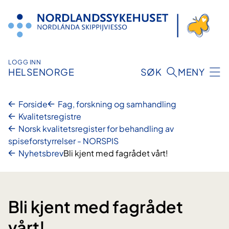
Hopp
til
innhold
LOGG INN
HELSENORGE
SØK
MENY
Forside
Fag, forskning og samhandling
Kvalitetsregistre
Norsk kvalitetsregister for behandling av
spiseforstyrrelser - NORSPIS
Nyhetsbrev
Bli kjent med fagrådet vårt!
Bli kjent med fagrådet
vårt!