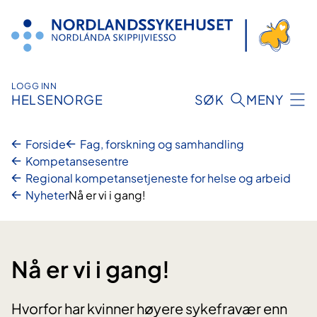
Hopp
til
innhold
LOGG INN
HELSENORGE
SØK
MENY
Forside
Fag, forskning og samhandling
Kompetansesentre
Regional kompetansetjeneste for helse og arbeid
Nyheter
Nå er vi i gang!
Nå er vi i gang!
Hvorfor har kvinner høyere sykefravær enn