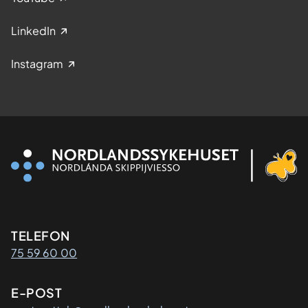
LinkedIn
Instagram
Kontaktinformasjon
TELEFON
75 59 60 00
E-POST