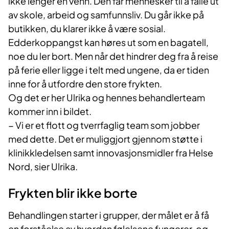
ikke lenger en venn. Den får mennesker til å falle ut
av skole, arbeid og samfunnsliv. Du går ikke på
butikken, du klarer ikke å være sosial.
Edderkoppangst kan høres ut som en bagatell,
noe du ler bort. Men når det hindrer deg fra å reise
på ferie eller ligge i telt med ungene, da er tiden
inne for å utfordre den store frykten.
Og det er her Ulrika og hennes behandlerteam
kommer inn i bildet.
− Vi er et flott og tverrfaglig team som jobber
med dette. Det er muliggjort gjennom støtte i
klinikkledelsen samt innovasjonsmidler fra Helse
Nord, sier Ulrika.
Frykten blir ikke borte
Behandlingen starter i grupper, der målet er å få
en forståelse av hvordan følelsene fungerer, og