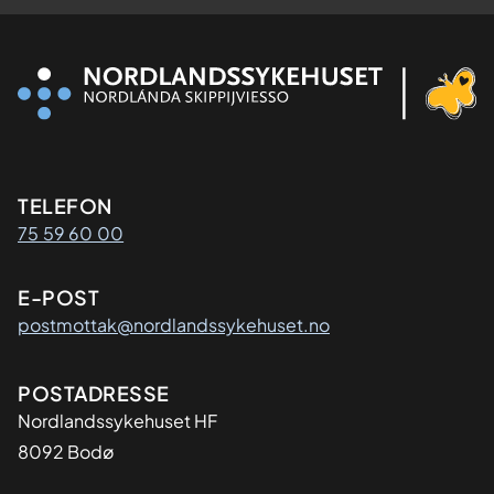
Kontaktinformasjon
TELEFON
75 59 60 00
E-POST
postmottak@nordlandssykehuset.no
Adresse
POSTADRESSE
Nordlandssykehuset HF
8092 Bodø