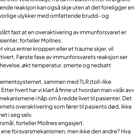
ruende reaksjon kan også skje uten at det foreligger en
lvorlige ulykker med omfattende brudd- og
slått fast at en overaktivering av immunforsvaret er
ienter, forteller Mollnes.
t virus entrer kroppen eller et traume skjer, vil
tivert. Første fase av immunforsvarets reaksjon ser
 hevelse, økt temperatur, smerte og nedsatt
lementsystemet, sammen med TLR (toll-like
tter hvert har vi klart å finne ut hvordan man «slår av»
mekanismene i håp om å redde livet til pasienter. Det
ets overaktivering som fører til pasients død, ikke
et i seg selv.
smål, forteller Mollnes engasjert.
n ene forsvarsmekanismen, men ikke den andre? Hva