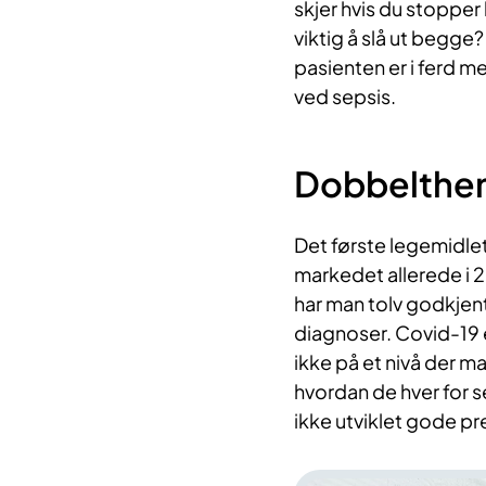
skjer hvis du stoppe
viktig å slå ut begge?
pasienten er i ferd m
ved sepsis.
Dobbelthe
Det første legemid
markedet allerede i 20
har man tolv godkje
diagnoser. Covid-19 
ikke på et nivå der m
hvordan de hver for s
ikke utviklet gode p