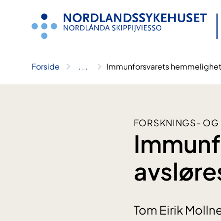
Hopp
til
innhold
Forside
..
.
Immunforsvarets hemmelighete
FORSKNINGS- OG
Immunf
avsløre
Tom Eirik Molln