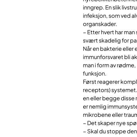
inngrep. En slik livst
infeksjon, som ved a
organskader.
− Etter hvert har man 
svært skadelig for pas
Når en bakterie eller e
immunforsvaret bli ak
man i form av rødme,
funksjon.
Først reagerer komp
receptors) systemet. E
en eller begge disse 
er nemlig immunsystem
mikrobene eller traum
− Det skaper nye spør
− Skal du stoppe de