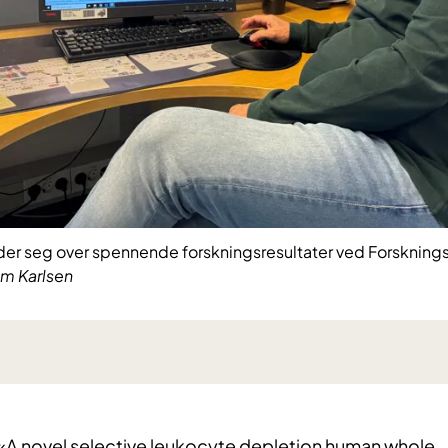
der seg over spennende forskningsresultater ved Forsknings
im Karlsen
n «A novel selective leukocyte depletion human whole