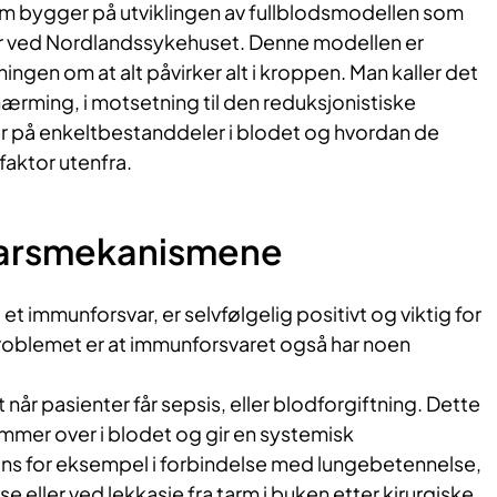
om bygger på utviklingen av fullblodsmodellen som
her ved Nordlandssykehuset. Denne modellen er
ingen om at alt påvirker alt i kroppen. Man kaller det
lnærming, i motsetning til den reduksjonistiske
er på enkeltbestanddeler i blodet og hvordan de
faktor utenfra.
varsmekanismene
et immunforsvar, er selvfølgelig positivt og viktig for
oblemet er at immunforsvaret også har noen
et når pasienter får sepsis, eller blodforgiftning. Dette
ommer over i blodet og gir en systemisk
ns for eksempel i forbindelse med lungebetennelse,
eller ved lekkasje fra tarm i buken etter kirurgiske