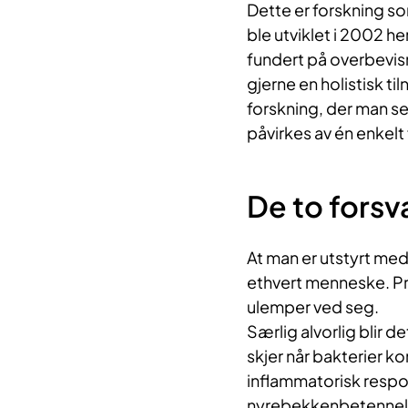
Dette er forskning s
ble utviklet i 2002 
fundert på overbevisn
gjerne en holistisk ti
forskning, der man s
påvirkes av én enkelt 
De to fors
At man er utstyrt med 
ethvert menneske. Pr
ulemper ved seg.
Særlig alvorlig blir d
skjer når bakterier k
inflammatorisk respo
nyrebekkenbetennelse 