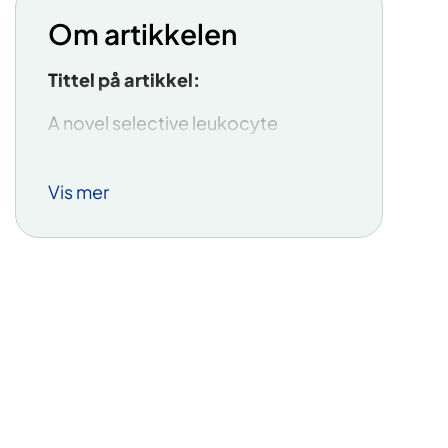
Om artikkelen
Tittel på artikkel:
A novel selective leukocyte
depletion human whole blood
model reveals the specific roles of
Vis mer
monocytes and granulocytes in the
cytokine response to Escherichia
coli
Tidsskrift:
Journal of Leukocyte Biology
Forfattere:
Corinna Lau, Dorte Christiansen