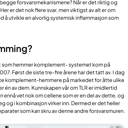
r begge forsvarsmekanismene? Når er det riktig og
 Her er det nok flere svar, men viktigst av alt er om
ed å utvikle en alvorlig systemisk inflammasjon som
mming?
let som hemmer komplement- systemet kom på
07. Først de siste tre-fire årene har det tatt av. I dag
nte komplement-hemmere på markedet for åtte ulike
er én av dem. Kunnskapen vår om TLR er imidlertid
an ennå vet nok om cellene som er en del av dette, og
eg og i kombinasjon virker inn. Dermed er det heller
reparater som kan skru av denne andre forsvarsmuren.