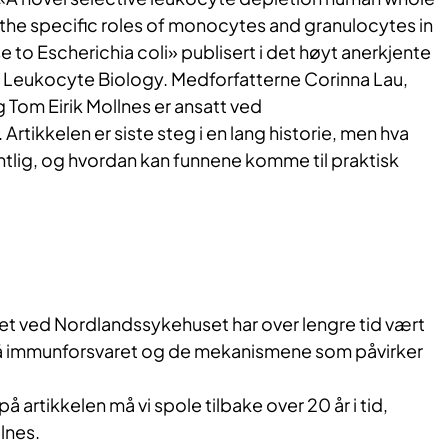
the specific roles of monocytes and granulocytes in
 to Escherichia coli» publisert i det høyt anerkjente
of Leukocyte Biology. Medforfatterne Corinna Lau,
 Tom Eirik Mollnes er ansatt ved
rtikkelen er siste steg i en lang historie, men hva
ntlig, og hvordan kan funnene komme til praktisk
et ved Nordlandssykehuset har over lengre tid vært
 på immunforsvaret og de mekanismene som påvirker
 på artikkelen må vi spole tilbake over 20 år i tid,
llnes.