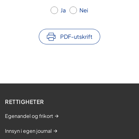
Ja
Nei
PDF-utskrift
RETTIGHETER
Egenandel og frikort
Innsyn i egen journal