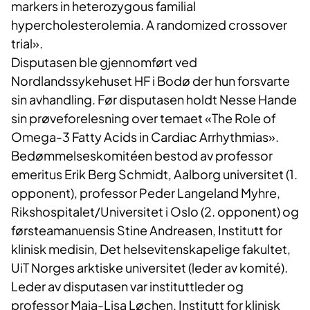
markers in heterozygous familial
hypercholesterolemia. A randomized crossover
trial».
Disputasen ble gjennomført ved
Nordlandssykehuset HF i Bodø der hun forsvarte
sin avhandling. Før disputasen holdt Nesse Hande
sin prøveforelesning over temaet «The Role of
Omega-3 Fatty Acids in Cardiac Arrhythmias».
Bedømmelseskomitéen bestod av professor
emeritus Erik Berg Schmidt, Aalborg universitet (1.
opponent), professor Peder Langeland Myhre,
Rikshospitalet/Universitet i Oslo (2. opponent) og
førsteamanuensis Stine Andreasen, Institutt for
klinisk medisin, Det helsevitenskapelige fakultet,
UiT Norges arktiske universitet (leder av komité).
Leder av disputasen var instituttleder og
professor Maja-Lisa Løchen, Institutt for klinisk