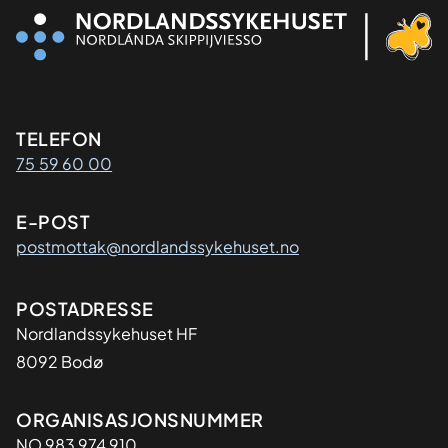
Kontaktinformasjon
TELEFON
75 59 60 00
E-POST
postmottak@nordlandssykehuset.no
Adresse
POSTADRESSE
Nordlandssykehuset HF
8092 Bodø
Organisasjon
ORGANISASJONSNUMMER
NO 983 974 910