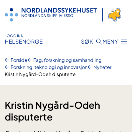
Hopp
til
innhold
LOGG INN
HELSENORGE
SØK
MENY
Forside
Fag, forskning og samhandling
Forskning, teknologi og innovasjon
Nyheter
Kristin Nygård-Odeh disputerte
Kristin Nygård-Odeh
disputerte