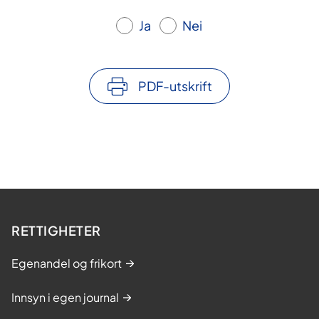
Ja
Nei
PDF-utskrift
RETTIGHETER
Egenandel og frikort
Innsyn i egen journal