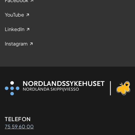
Facebook
YouTube
LinkedIn
Instagram
Kontaktinformasjon
TELEFON
75 59 60 00