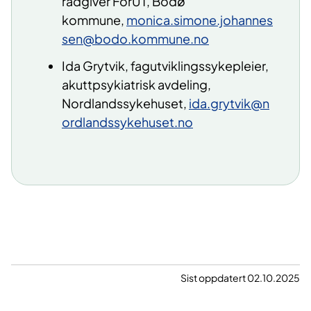
rådgiver ForUT, Bodø
kommune,
monica.simone.johannes
sen@bodo.kommune.no
Ida Grytvik, fagutviklingssykepleier,
akuttpsykiatrisk avdeling,
Nordlandssykehuset,
ida.grytvik@n
ordlandssykehuset.no
​
Sist oppdatert 02.10.2025