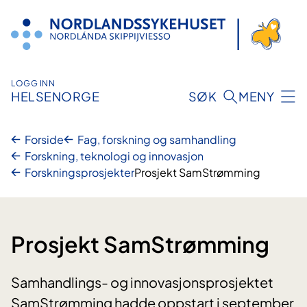
Hopp
til
innhold
LOGG INN
HELSENORGE
SØK
MENY
Forside
Fag, forskning og samhandling
Forskning, teknologi og innovasjon
Forskningsprosjekter
Prosjekt SamStrømming
Prosjekt SamStrømming
Samhandlings- og innovasjonsprosjektet
SamStrømming hadde oppstart i september