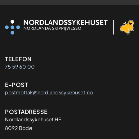
Kontaktinformasjon
TELEFON
75 59 60 00
E-POST
postmottak@nordlandssykehuset.no
Adresse
POSTADRESSE
Nordlandssykehuset HF
8092 Bodø