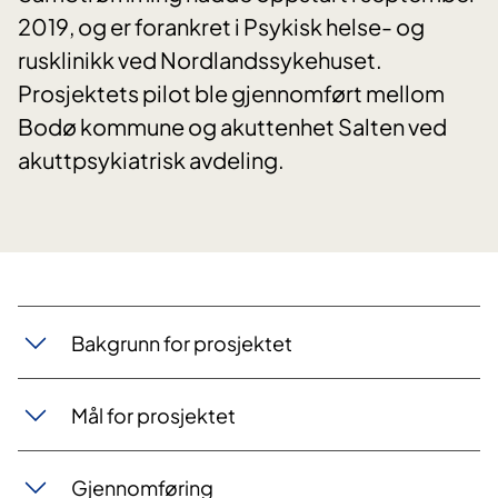
2019, og er forankret i Psykisk helse- og
rusklinikk ved Nordlandssykehuset.
Prosjektets pilot ble gjennomført mellom
Bodø kommune og akuttenhet Salten ved
akuttpsykiatrisk avdeling.
Ba​​kgrunn for prosjektet
Mål for pr​osjektet
Gjennomfø​​ring