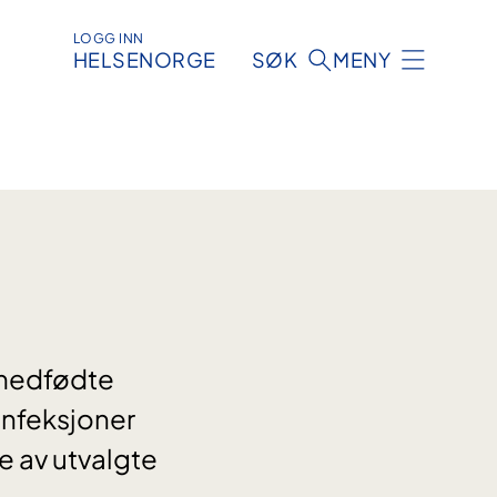
LOGG INN
HELSENORGE
SØK
MENY
 medfødte
infeksjoner
e av utvalgte