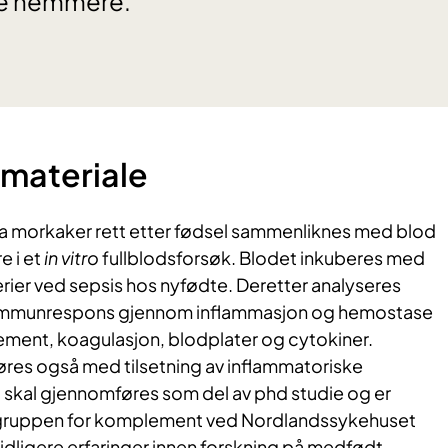
ke hemmere.
materiale
a morkaker rett etter fødsel sammenliknes med blod
e i et
in vitro
fullblodsforsøk. Blodet inkuberes med
rier ved sepsis hos nyfødte. Deretter analyseres
 immunrespons gjennom inflammasjon og hemostase
ment, koagulasjon, blodplater og cytokiner.
øres også med tilsetning av inflammatoriske
skal gjennomføres som del av phd studie og er
gsgruppen for komplement ved Nordlandssykehuset
idligere erfaringer innen forskning på medfødt