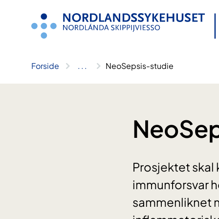
Hopp
til
innhold
Forside
..
.
NeoSepsis-studie
NeoSep
Prosjektet skal
immunforsvar h
sammenliknet me