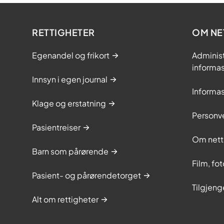
RETTIGHETER
OM NE
Egenandel og frikort
Adminis
informa
Innsyn i egen journal
Informa
Klage og erstatning
Personv
Pasientreiser
Om nett
Barn som pårørende
Film, fo
Pasient- og pårørendetorget
Tilgjeng
Alt om rettigheter