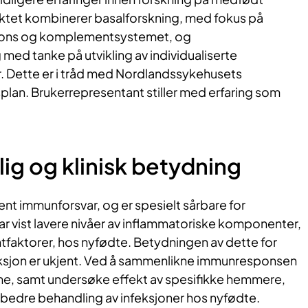
ktet kombinerer basalforskning, med fokus på
ons og komplementsystemet, og
 med tanke på utvikling av individualiserte
 Dette er i tråd med Nordlandssykehusets
splan. Brukerrepresentant stiller med erfaring som
ig og klinisk betydning
nt immunforsvar, og er spesielt sårbare for
har vist lavere nivåer av inflammatoriske komponenter,
faktorer, hos nyfødte. Betydningen av dette for
ksjon er ukjent. Ved å sammenlikne immunresponsen
e, samt undersøke effekt av spesifikke hemmere,
rbedre behandling av infeksjoner hos nyfødte.