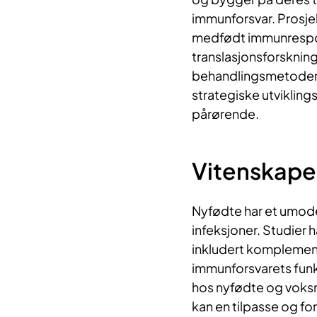
immunforsvar. Prosje
medfødt immunresp
translasjonsforskning
behandlingsmetoder.
strategiske utvikling
pårørende.
Vitenskapel
Nyfødte har et umode
infeksjoner. Studier 
inkludert komplement
immunforsvarets fun
hos nyfødte og voksn
kan en tilpasse og fo