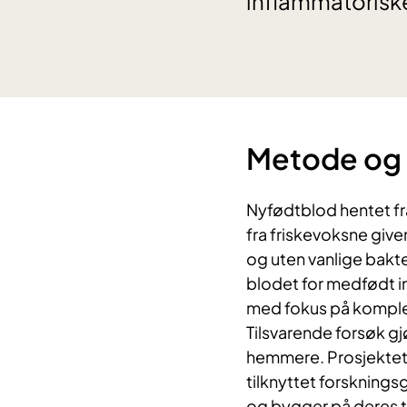
inflammatoris
Metode og 
Nyfødtblod hentet fr
fra friskevoksne giver
og uten vanlige bakte
blodet for medfødt
med fokus på komple
Tilsvarende forsøk gj
hemmere. Prosjektet 
tilknyttet forsknin
og bygger på deres t