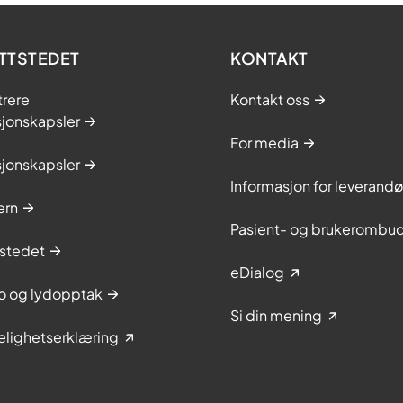
TTSTEDET
KONTAKT
trere
Kontakt oss
sjonskapsler
For media
sjonskapsler
Informasjon for leverandø
ern
Pasient- og brukerombu
stedet
eDialog
to og lydopptak
Si din mening
elighetserklæring