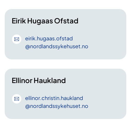
Eirik Hugaas Ofstad
eirik
.hugaas
.ofstad
@nordlandssykehuset
.no
Ellinor Haukland
ellinor
.christin
.haukland
@nordlandssykehuset
.no