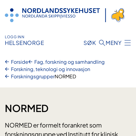
Hopp
til
innhold
LOGG INN
HELSENORGE
SØK
MENY
Forside
Fag, forskning og samhandling
Forskning, teknologi og innovasjon
Forskningsgrupper
NORMED
NORMED
NORMED er formelt forankret som
forskningsgruppe ved Institutt for klinisk