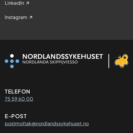
LinkedIn
Instagram
Kontaktinformasjon
TELEFON
75 59 60 00
E-POST
postmottak@nordlandssykehuset.no