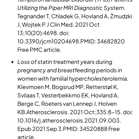
Utilizing the Piper MRI Diagnostic System.
Tegnander T, Chladek G, Hovland A, Żmudzki
J, Wojtek P.J Clin Med. 2021 Oct
13;10(20):4698. doi:
10.3390/jcm10204698.PMID: 34682820
Free PMC article.
Loss of statin treatment years during
pregnancy and breastfeeding periods in
women with familial hypercholesterolemia.
Klevmoen M, Bogsrud MP, Retterstøl K,
Svilaas T, Vesterbekkmo EK, Hovland A,
Berge C, Roeters van Lennep J, Holven
KB.Atherosclerosis. 2021 Oct;335:8-15. doi:
10.1016/j.atherosclerosis.2021.09.003.
Epub 2021 Sep 3.PMID: 34520888 Free
article.