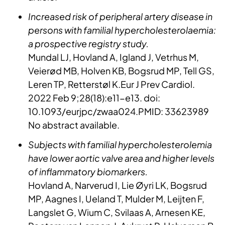
Increased risk of peripheral artery disease in
persons with familial hypercholesterolaemia:
a prospective registry study.
Mundal LJ, Hovland A, Igland J, Vetrhus M,
Veierød MB, Holven KB, Bogsrud MP, Tell GS,
Leren TP, Retterstøl K.Eur J Prev Cardiol.
2022 Feb 9;28(18):e11-e13. doi:
10.1093/eurjpc/zwaa024.PMID: 33623989
No abstract available.​
Subjects with familial hypercholesterolemia
have lower aortic valve area and higher levels
of inflammatory biomarkers.
Hovland A, Narverud I, Lie Øyri LK, Bogsrud
MP, Aagnes I, Ueland T, Mulder M, Leijten F,
Langslet G, Wium C, Svilaas A, Arnesen KE,