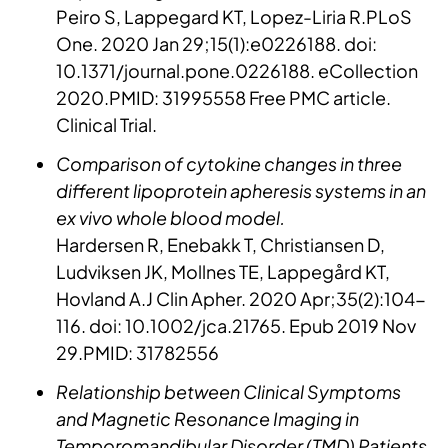
Peiro S, Lappegard KT, Lopez-Liria R.PLoS
One. 2020 Jan 29;15(1):e0226188. doi:
10.1371/journal.pone.0226188. eCollection
2020.PMID: 31995558 Free PMC article.
Clinical Trial.
Comparison of cytokine changes in three
different lipoprotein apheresis systems in an
ex vivo whole blood model.
Hardersen R, Enebakk T, Christiansen D,
Ludviksen JK, Mollnes TE, Lappegård KT,
Hovland A.J Clin Apher. 2020 Apr;35(2):104-
116. doi: 10.1002/jca.21765. Epub 2019 Nov
29.PMID: 31782556
Relationship between Clinical Symptoms
and Magnetic Resonance Imaging in
Temporomandibular Disorder (TMD) Patients