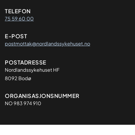
Kontaktinformasjon
TELEFON
75 59 60 00
E-POST
postmottak@nordlandssykehuset.no
Adresse
POSTADRESSE
Nordlandssykehuset HF
8092 Bodø
Organisasjon
ORGANISASJONSNUMMER
NO 983 974 910