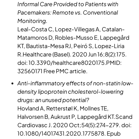
Informal Care Provided to Patients with
Pacemakers: Remote vs. Conventional
Monitoring.
Leal-Costa C, Lopez-Villegas A, Catalan-
Matamoros D, Robles-Musso E, Lappegård
KT, Bautista-Mesa RJ, Peiró S, Lopez-Liria
R.Healthcare (Basel). 2020 Jun 16;8(2):175.
doi: 10.3390/healthcare8020175.PMID:
32560171 Free PMC article.
Anti-inflammatory effects of non-statin low-
density lipoprotein cholesterol-lowering
drugs: an unused potential?
Hovland A, Retterstøl K, Mollnes TE,
Halvorsen B, Aukrust P, Lappegård KT.Scand
Cardiovasc J. 2020 Oct;54(5):274-279. doi:
10.1080/14017431.2020.1775878. Epub