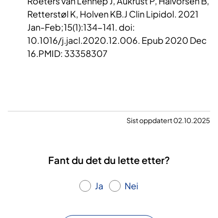
Roeters van Lennep J, Aukrust P, Halvorsen B,
Retterstøl K, Holven KB.J Clin Lipidol. 2021
Jan-Feb;15(1):134-141. doi:
10.1016/j.jacl.2020.12.006. Epub 2020 Dec
16.PMID: 33358307
Sist oppdatert 02.10.2025
Fant du det du lette etter?
Ja
Nei