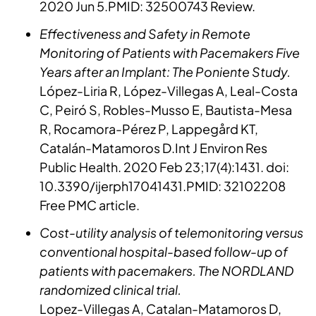
2020 Jun 5.PMID: 32500743 Review.
Effectiveness and Safety in Remote
Monitoring of Patients with Pacemakers Five
Years after an Implant: The Poniente Study.
López-Liria R, López-Villegas A, Leal-Costa
C, Peiró S, Robles-Musso E, Bautista-Mesa
R, Rocamora-Pérez P, Lappegård KT,
Catalán-Matamoros D.Int J Environ Res
Public Health. 2020 Feb 23;17(4):1431. doi:
10.3390/ijerph17041431.PMID: 32102208
Free PMC article.
Cost-utility analysis of telemonitoring versus
conventional hospital-based follow-up of
patients with pacemakers. The NORDLAND
randomized clinical trial.
Lopez-Villegas A, Catalan-Matamoros D,