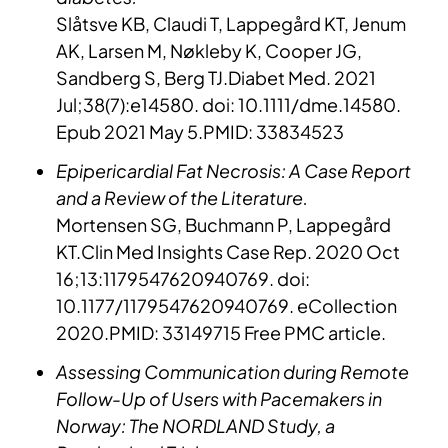
Slåtsve KB, Claudi T, Lappegård KT, Jenum
AK, Larsen M, Nøkleby K, Cooper JG,
Sandberg S, Berg TJ.Diabet Med. 2021
Jul;38(7):e14580. doi: 10.1111/dme.14580.
Epub 2021 May 5.PMID: 33834523
Epipericardial Fat Necrosis: A Case Report
and a Review of the Literature.
Mortensen SG, Buchmann P, Lappegård
KT.Clin Med Insights Case Rep. 2020 Oct
16;13:1179547620940769. doi:
10.1177/1179547620940769. eCollection
2020.PMID: 33149715 Free PMC article.
Assessing Communication during Remote
Follow-Up of Users with Pacemakers in
Norway: The NORDLAND Study, a