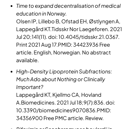
Time to expand decentralisation of medical
education in Norway.
Olsen IP, Lillebo B, Ofstad EH, Østlyngen A,
Lappegård KT.Tidsskr Nor ​Laegeforen. 2021
Jul 20;141(11). doi: 10.4045/tidsskr.21.0367.
Print 2021 Aug 17.PMID: 34423936 Free
article. English, Norwegian. No abstract
available.
High-Density Lipoprotein Subfractions:
Much Ado about Nothing or Clinically
Important?
Lappegård KT, Kjellmo CA, Hovland
A.Biomedicines. 2021 Jul 18;9(7):836. doi:
10.3390/biomedicines9070836.PMID:
34356900 Free PMC article. Review.