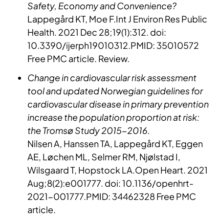
Safety, Economy and Convenience?
Lappegård KT, Moe F.Int J Environ Res Public
Health. 2021 Dec 28;19(1):312. doi:
10.3390/ijerph19010312.PMID: 35010572
Free PMC article. Review.
Change in cardiovascular risk assessment
tool and updated Norwegian guidelines for
cardiovascular disease in primary prevention
increase the population proportion at risk:
the Tromsø Study 2015-2016.
Nilsen A, Hanssen TA, Lappegård KT, Eggen
AE, Løchen ML, Selmer RM, Njølstad I,
Wilsgaard T, Hopstock LA.Open Heart. 2021
Aug;8(2):e001777. doi: 10.1136/openhrt-
2021-001777.PMID: 34462328 Free PMC
article.