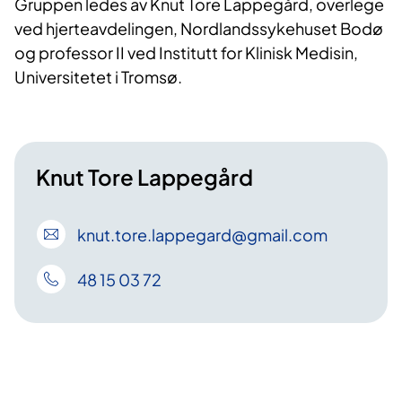
Gruppen ledes av Knut Tore Lappegård, overlege
ved hjerteavdelingen, Nordlandssykehuset Bodø
og professor II ved Institutt for Klinisk Medisin,
Universitetet i Tromsø.
Knut Tore Lappegård
knut
.tore
.lappegard
@gmail
.com
48 15 03 72