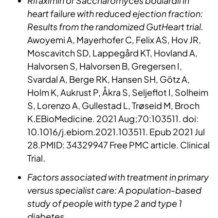
Rifaximin or Saccharomyces boulardii in
heart failure with reduced ejection fraction:
Results from the randomized GutHeart trial.
Awoyemi A, Mayerhofer C, Felix AS, Hov JR,
Moscavitch SD, Lappegård KT, Hovland A,
Halvorsen S, Halvorsen B, Gregersen I,
Svardal A, Berge RK, Hansen SH, Götz A,
Holm K, Aukrust P, Åkra S, Seljeflot I, Solheim
S, Lorenzo A, Gullestad L, Trøseid M, Broch
K.EBioMedicine. 2021 Aug;70:103511. doi:
10.1016/j.ebiom.2021.103511. Epub 2021 Jul
28.PMID: 34329947 Free PMC article. Clinical
Trial.
Factors associated with treatment in primary
versus specialist care: A population-based
study of people with type 2 and type 1
diabetes.