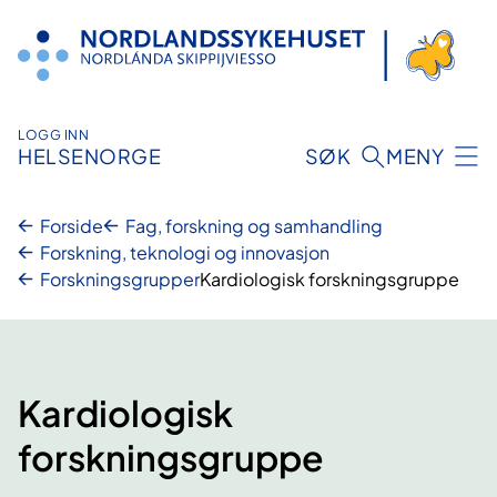
Hopp
til
innhold
LOGG INN
HELSENORGE
SØK
MENY
Forside
Fag, forskning og samhandling
Forskning, teknologi og innovasjon
Forskningsgrupper
Kardiologisk forskningsgruppe
Kardiologisk
forskningsgruppe