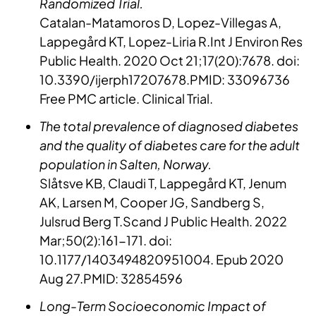
Randomized Trial.
Catalan-Matamoros D, Lopez-Villegas A,
Lappegård KT, Lopez-Liria R.Int J Environ Res
Public Health. 2020 Oct 21;17(20):7678. doi:
10.3390/ijerph17207678.PMID: 33096736
Free PMC article. Clinical Trial.
The total prevalence of diagnosed diabetes
and the quality of diabetes care for the adult
population in Salten, Norway.
Slåtsve KB, Claudi T, Lappegård KT, Jenum
AK, Larsen M, Cooper JG, Sandberg S,
Julsrud Berg T.Scand J Public Health. 2022
Mar;50(2):161-171. doi:
10.1177/1403494820951004. Epub 2020
Aug 27.PMID: 32854596
Long-Term Socioeconomic Impact of