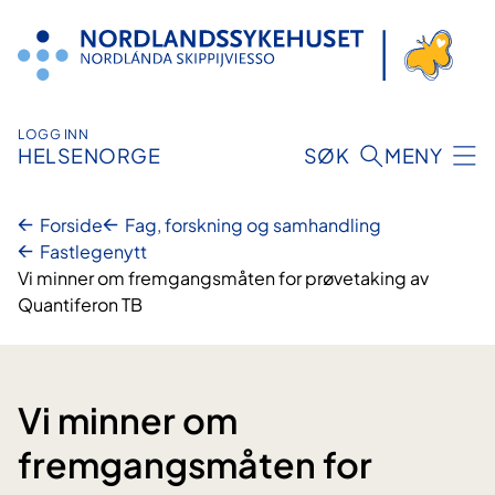
Hopp
til
innhold
LOGG INN
HELSENORGE
SØK
MENY
Forside
Fag, forskning og samhandling
Fastlegenytt
Vi minner om fremgangsmåten for prøvetaking av
Quantiferon TB
Vi minner om
fremgangsmåten for