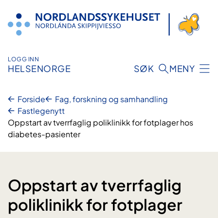
Hopp
til
innhold
LOGG INN
HELSENORGE
SØK
MENY
Forside
Fag, forskning og samhandling
Fastlegenytt
Oppstart av tverrfaglig poliklinikk for fotplager hos
diabetes-pasienter
Oppstart av tverrfaglig
poliklinikk for fotplager