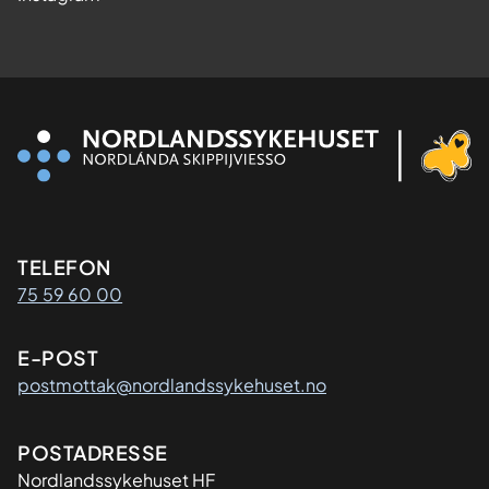
Kontaktinformasjon
TELEFON
75 59 60 00
E-POST
postmottak@nordlandssykehuset.no
Adresse
POSTADRESSE
Nordlandssykehuset HF