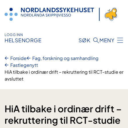
Hopp
til
innhold
LOGG INN
HELSENORGE
SØK
MENY
Forside
Fag, forskning og samhandling
Fastlegenytt
HiA tilbake i ordinær drift – rekruttering til RCT-studie er
avsluttet
HiA tilbake i ordinær drift –
rekruttering til RCT-studie