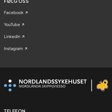
FØLG OSS
Facebook
YouTube
LinkedIn
Instagram
Kontaktinformasjon
TELEFON