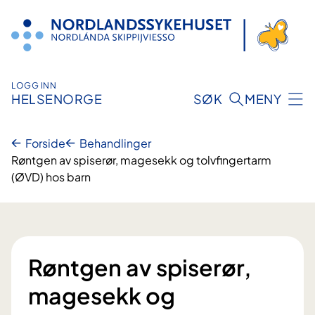
Hopp
til
innhold
LOGG INN
HELSENORGE
SØK
MENY
Forside
Behandlinger
Røntgen av spiserør, magesekk og tolvfingertarm
(ØVD) hos barn
Røntgen av spiserør,
magesekk og