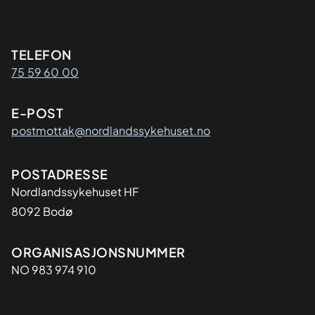
Kontaktinformasjon
TELEFON
75 59 60 00
E-POST
postmottak@nordlandssykehuset.no
Adresse
POSTADRESSE
Nordlandssykehuset HF
8092 Bodø
Organisasjon
ORGANISASJONSNUMMER
NO 983 974 910