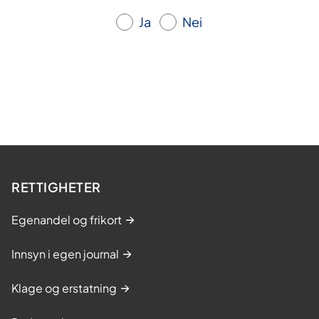
Ja
Nei
RETTIGHETER
Egenandel og frikort
Innsyn i egen journal
Klage og erstatning