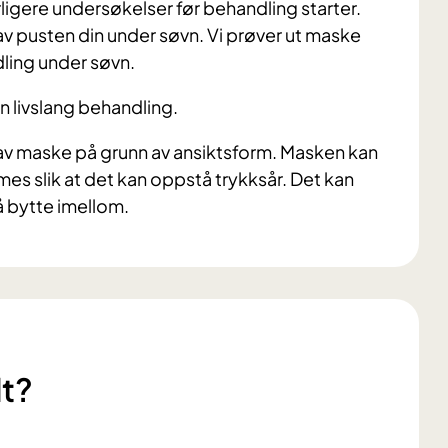
rligere undersøkelser før behandling starter.
v pusten din under søvn. Vi prøver ut maske
dling under søvn.
n livslang behandling.
 av maske på grunn av ansiktsform. Masken kan
es slik at det kan oppstå trykksår. Det kan
å bytte imellom.
dt?