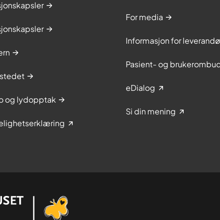
sjonskapsler
For media
sjonskapsler
Informasjon for leverandø
ern
Pasient- og brukerombu
stedet
eDialog
to og lydopptak
Si din mening
elighetserklæring