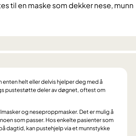
tes til en maske som dekker nese, munn
 enten helt eller delvis hjelper deg med å
gs pustestøtte deler av døgnet, oftest om
almasker og neseproppmasker. Det er mulig å
r noen som passer. Hos enkelte pasienter som
 på dagtid, kan pustehjelp via et munnstykke