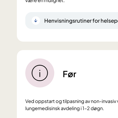
være en mulighet.
Henvisningsrutiner for helsep
Før
Ved oppstart og tilpasning av non-invasiv ve
lungemedisinsk avdeling i 1–2 døgn.