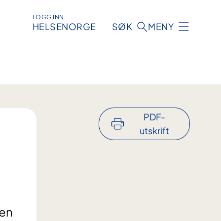
LOGG INN
HELSENORGE
SØK
MENY
PDF-
utskrift
nen