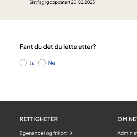
Sist faglig oppdatert 20.02.2025
Fant du det du lette etter?
Ja
Nei
RETTIGHETER
OM NE
Egenandel og frikort
Adminis