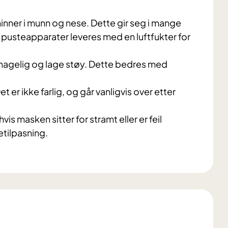
inner i munn og nese. Dette gir seg i mange
 pusteapparater leveres med en luftfukter for
agelig og lage støy. Dette bedres med
t er ikke farlig, og går vanligvis over etter
s masken sitter for stramt eller er feil
etilpasning.