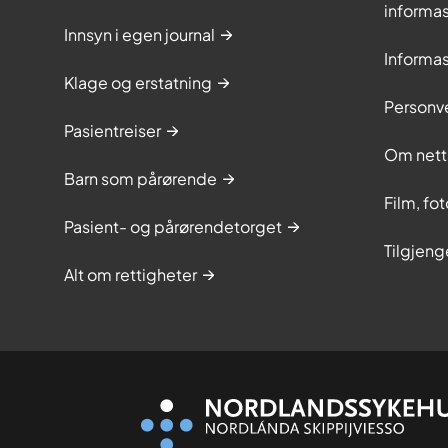
informa
Innsyn i egen journal
Informa
Klage og erstatning
Personv
Pasientreiser
Om nett
Barn som pårørende
Film, fo
Pasient- og pårørendetorget
Tilgjeng
Alt om rettigheter