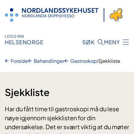
Hopp
til
innhold
LOGG INN
HELSENORGE
SØK
MENY
Forside
Behandlinger
Gastroskopi
Sjekkliste
Sjekkliste
Har du fått time til gastroskopi må du lese
nøye igjennom sjekklisten for din
undersøkelse. Det er svært viktig at du møter