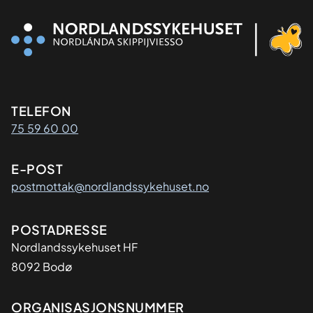
Kontaktinformasjon
TELEFON
75 59 60 00
E-POST
postmottak@nordlandssykehuset.no
Adresse
POSTADRESSE
Nordlandssykehuset HF
8092 Bodø
Organisasjon
ORGANISASJONSNUMMER