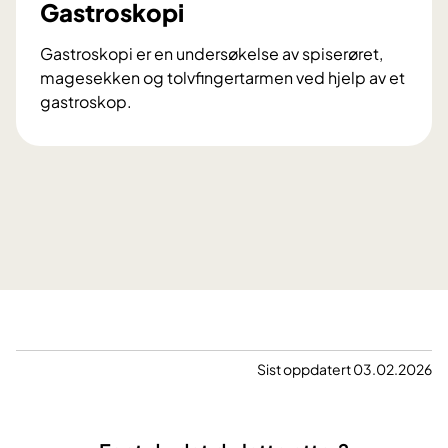
Gastroskopi
a
g
Gastroskopi er en undersøkelse av spiserøret,
magesekken og tolvfingertarmen ved hjelp av et
gastroskop.
G
a
s
t
r
o
s
k
o
p
i
Sist oppdatert 03.02.2026