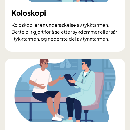
o
g
Koloskopi
k
o
Koloskopi er en undersøkelse av tykktarmen.
l
Dette blir gjort for å se etter sykdommer eller sår
o
i tykktarmen, og nederste del av tynntarmen.
s
K
k
o
o
l
p
o
i
s
p
k
å
o
s
p
a
i
m
m
e
d