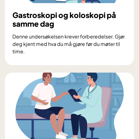
Gastroskopi og koloskopi på
samme dag
Denne undersøkelsen krever forberedelser. Gjør
deg kjent med hva du må gjøre før du møter til
time.
G
a
s
t
r
o
s
k
o
p
i