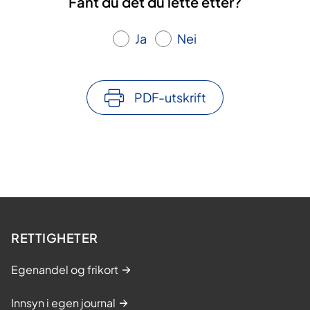
Fant du det du lette etter?
Ja
Nei
PDF-utskrift
RETTIGHETER
Egenandel og frikort
Innsyn i egen journal