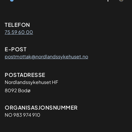
Kontaktinformasjon
TELEFON
75 59 60 00
E-POST
postmottak@nordlandssykehuset.no
Adresse
POSTADRESSE
Nordlandssykehuset HF
8092 Bodø
Organisasjon
ORGANISASJONSNUMMER
NO 983 974 910