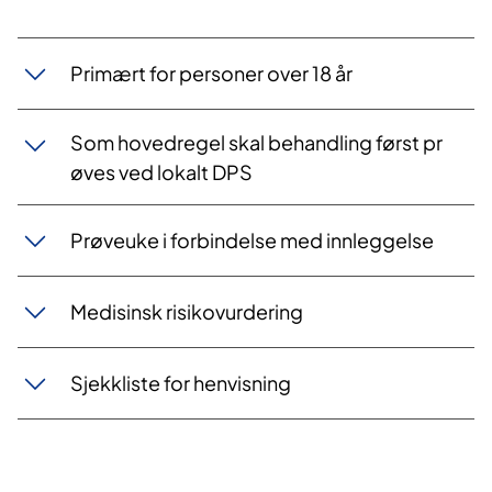
​Primæ​​​​rt fo​​r ​​p​​ersoner over 1​​8 år
Som hovedregel​​ skal​ behandling først pr​​
øves ved lokalt DPS
Prøveuke i forbindels​​e​​ med in​nleggelse
Medisinsk risikovurdering
Sjekkliste​ for henvi​​​s​​ning