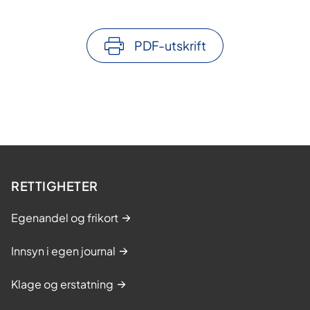
PDF-utskrift
RETTIGHETER
Egenandel og frikort
Innsyn i egen journal
Klage og erstatning