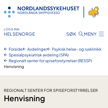
Hopp
til
innhold
LOGG INN
HELSENORGE
SØK
MENY
Forside
Avdelinger
Psykisk helse- og rusklinikk
Spesialpsykiatrisk avdeling (SPA)
Regionalt senter for spiseforstyrrelser (RESSP)
Henvisning
REGIONALT SENTER FOR SPISEFORSTYRRELSER
Henvisning