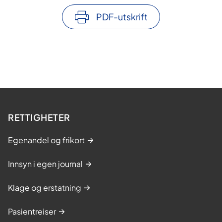
PDF-utskrift
RETTIGHETER
Egenandel og frikort
Innsyn i egen journal
Klage og erstatning
Pasientreiser