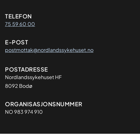
Kontaktinformasjon
TELEFON
75 59 60 00
E-POST
postmottak@nordlandssykehuset.no
Adresse
POSTADRESSE
Nordlandssykehuset HF
8092 Bodø
Organisasjon
ORGANISASJONSNUMMER
NO 983 974 910