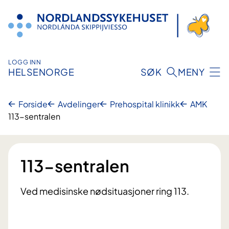
Hopp
til
innhold
LOGG INN
HELSENORGE
SØK
MENY
Forside
Avdelinger
Prehospital klinikk
AMK
113-sentralen
113-sentralen
Ved medisinske nødsituasjoner ring 113.