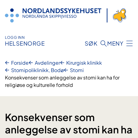
Hopp
til
innhold
LOGG INN
HELSENORGE
SØK
MENY
Forside
Avdelinger
Kirurgisk klinikk
Stomipoliklinikk, Bodø
Stomi
Konsekvenser som anleggelse av stomi kan ha for
religiøse og kulturelle forhold
Konsekvenser som
anleggelse av stomi kan ha