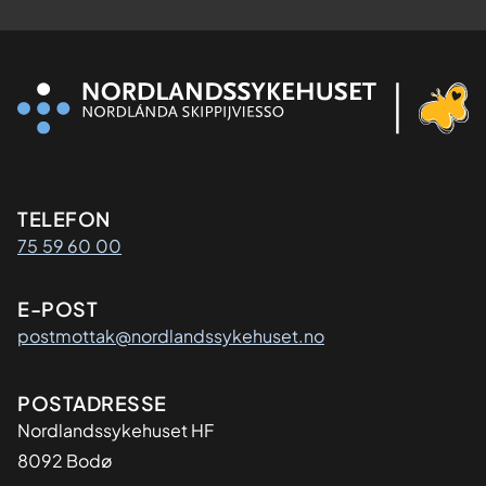
Kontaktinformasjon
TELEFON
75 59 60 00
E-POST
postmottak@nordlandssykehuset.no
Adresse
POSTADRESSE
Nordlandssykehuset HF
8092 Bodø