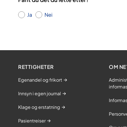
Ja
Nei
RETTIGHETER
OM NE
Egenandel og frikort
Adminis
informa
Innsyn i egen journal
Informa
Klage og erstatning
Personv
Pasientreiser