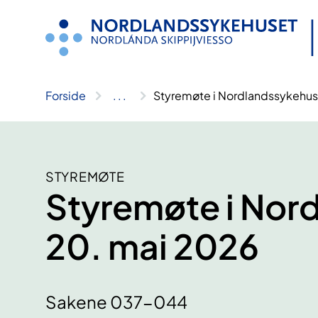
Hopp
til
innhold
Forside
..
.
Styremøte i Nordlandssykehus
STYREMØTE
Styremøte i Nor
20. mai 2026
Sakene 037-044