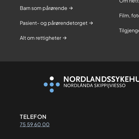
Om nett
Barn som pårørende
Film, fo
Pasient- og pårørendetorget
Tilgjeng
Alt om rettigheter
Kontaktinformasjon
TELEFON
75 59 60 00