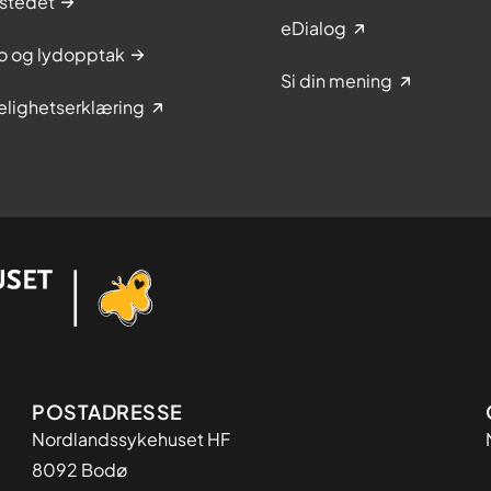
stedet
eDialog
to og lydopptak
Si din mening
elighetserklæring
Adresse
POSTADRESSE
Nordlandssykehuset HF
8092 Bodø