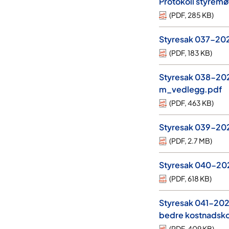
Protokoll styre
(
PDF
,
285 KB
)
Styresak 037-2026
(
PDF
,
183 KB
)
Styresak 038-2026
m_vedlegg.pdf
(
PDF
,
463 KB
)
Styresak 039-202
(
PDF
,
2.7 MB
)
Styresak 040-2026
(
PDF
,
618 KB
)
Styresak 041-2026
bedre kostnadsko
(
PDF
,
409 KB
)