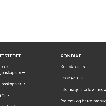
TTSTEDET
KONTAKT
trere
Kontakt oss
sjonskapsler
For media
sjonskapsler
Informasjon for leverandø
ern
Pasient- og brukerombu