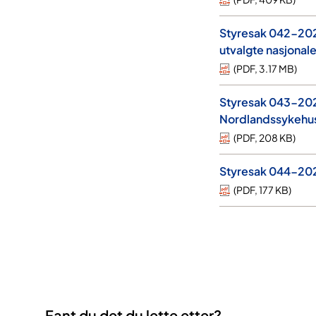
Styresak 042-2026
utvalgte nasjonal
(
PDF
,
3.17 MB
)
Styresak 043-2026
Nordlandssykehu
(
PDF
,
208 KB
)
Styresak 044-2026
(
PDF
,
177 KB
)
Fant du det du lette etter?