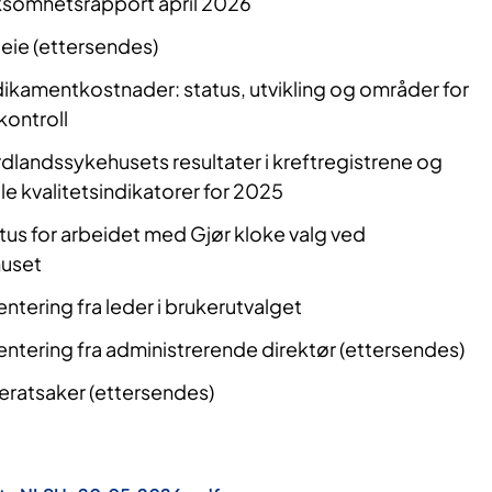
somhetsrapport april 2026
eie (ettersendes)
kamentkostnader: status, utvikling og områder for
ontroll
landssykehusets resultater i kreftregistrene og
le kvalitetsindikatorer for 2025
us for arbeidet med Gjør kloke valg ved
uset
tering fra leder i brukerutvalget
ntering fra administrerende direktør (ettersendes)
ratsaker (ettersendes)