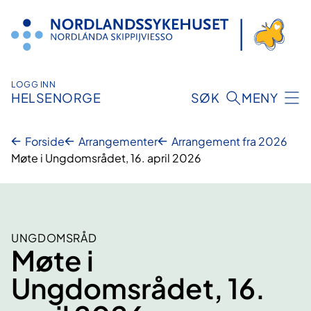
Hopp
til
innhold
LOGG INN
HELSENORGE
SØK
MENY
Forside
Arrangementer
Arrangement fra 2026
Møte i Ungdomsrådet, 16. april 2026
UNGDOMSRÅD
Møte i
Ungdomsrådet, 16.