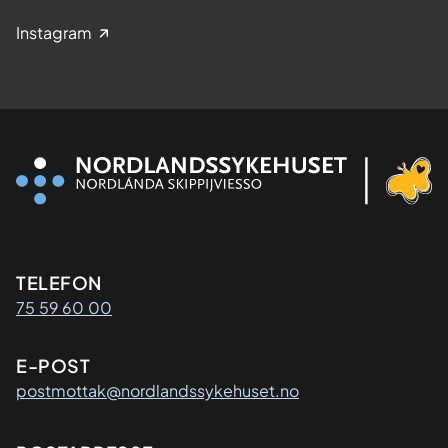
Instagram
Kontaktinformasjon
TELEFON
75 59 60 00
E-POST
postmottak@nordlandssykehuset.no