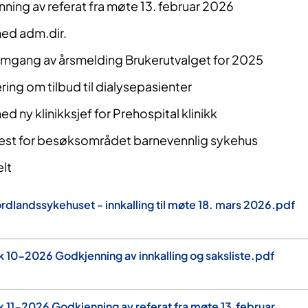
ing av referat fra møte 13. februar 2026
ed adm.dir.
gang av årsmelding Brukerutvalget for 2025
ing om tilbud til dialysepasienter
 ny klinikksjef for Prehospital klinikk
st for besøksområdet barnevennlig sykehus
lt
rdlandssykehuset - innkalling til møte 18. mars 2026.pdf
k 10-2026 Godkjenning av innkalling og saksliste.pdf
k 11-2026 Godkjenning av referat fra møte 13.februar