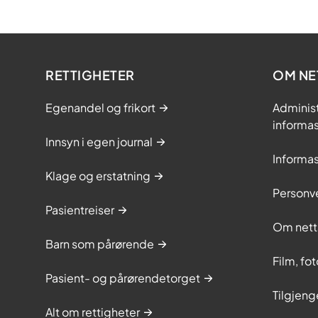
RETTIGHETER
OM NE
Egenandel og frikort
Adminis
informa
Innsyn i egen journal
Informa
Klage og erstatning
Personv
Pasientreiser
Om nett
Barn som pårørende
Film, fo
Pasient- og pårørendetorget
Tilgjeng
Alt om rettigheter