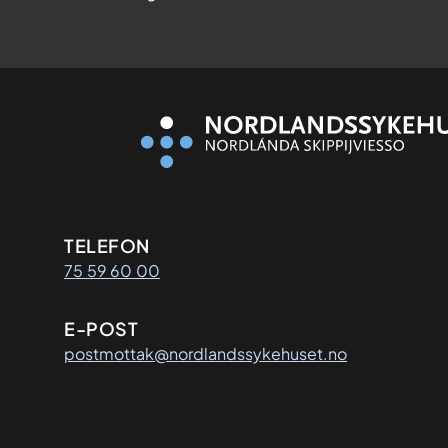
Kontaktinformasjon
TELEFON
75 59 60 00
E-POST
postmottak@nordlandssykehuset.no