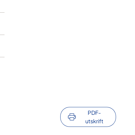
PDF-
utskrift