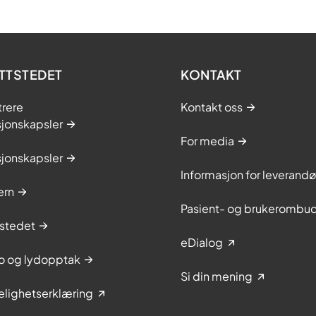
TTSTEDET
KONTAKT
trere
Kontakt oss
sjonskapsler
For media
sjonskapsler
Informasjon for leverandø
ern
Pasient- og brukerombu
stedet
eDialog
to og lydopptak
Si din mening
elighetserklæring