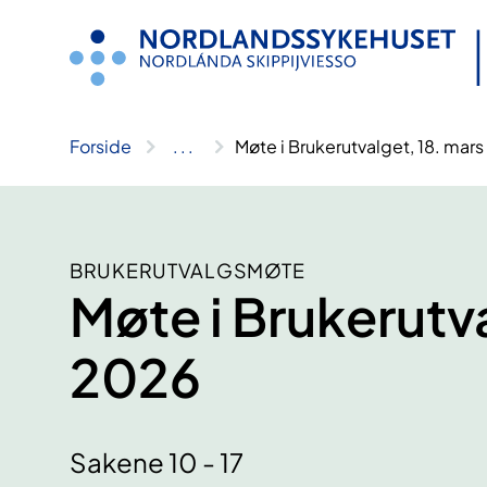
Hopp
til
innhold
Forside
..
.
Møte i Brukerutvalget, 18. mar
BRUKERUTVALGSMØTE
Møte i Brukerutv
2026
Sakene 10 - 17