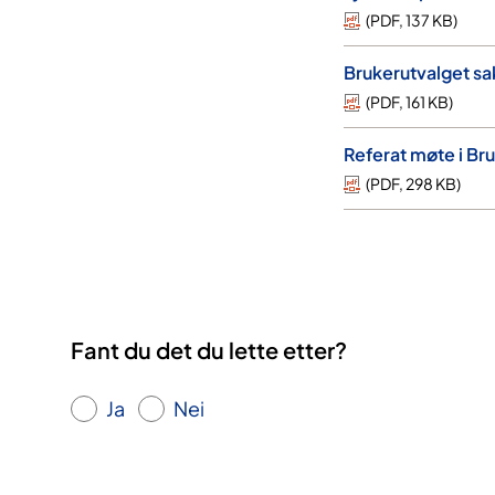
(
PDF
,
137 KB
)
Brukerutvalget sa
(
PDF
,
161 KB
)
Referat møte i Br
(
PDF
,
298 KB
)
Fant du det du lette etter?
Ja
Nei