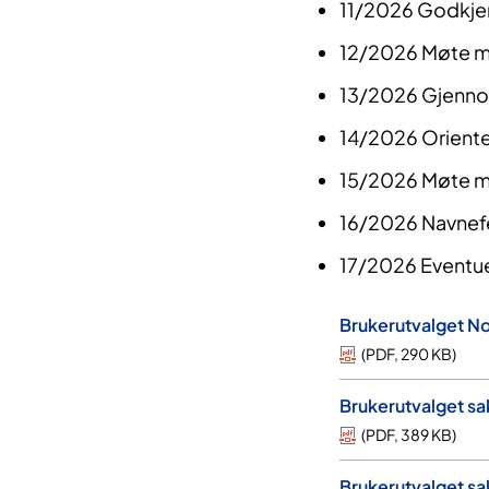
11/2026 Godkjenn
12/2026 Møte m
13/2026 Gjennom
14/2026 Orienter
15/2026 Møte med
16/2026 Navnefe
17/2026 Eventue
Brukerutvalget No
(
PDF
,
290 KB
)
Brukerutvalget sa
(
PDF
,
389 KB
)
Brukerutvalget sa